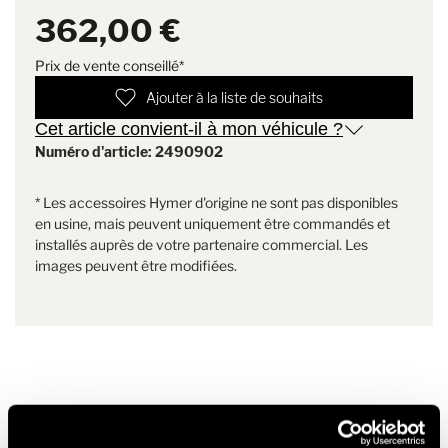
Contenu de la livraison
1xHousse de protection avec
cabine de conduite et créent une transition cohérente avec le
362,00 €
accoudoirs pour les côtés
décor de mobilier de la dînette arrière ;
conducteur et passager
Prix de vente conseillé*
Poids
1.5 kg
Ajouter à la liste de souhaits
Cet article convient-il à mon véhicule ?
Numéro d'article: 2490902
* Les accessoires Hymer d'origine ne sont pas disponibles
en usine, mais peuvent uniquement être commandés et
installés auprès de votre partenaire commercial. Les
images peuvent être modifiées.
Produits similaires