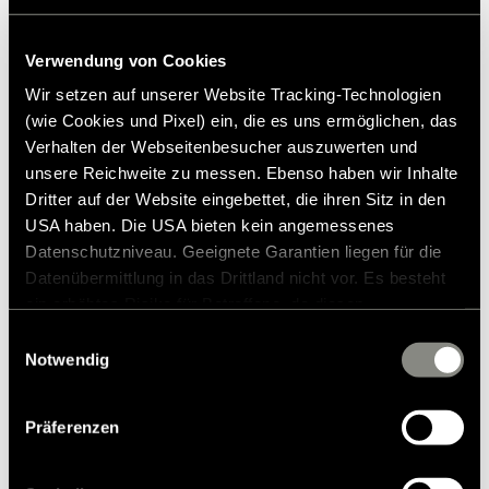
Verwendung von Cookies
Wir setzen auf unserer Website Tracking-Technologien
(wie Cookies und Pixel) ein, die es uns ermöglichen, das
Verhalten der Webseitenbesucher auszuwerten und
unsere Reichweite zu messen. Ebenso haben wir Inhalte
Dritter auf der Website eingebettet, die ihren Sitz in den
USA haben. Die USA bieten kein angemessenes
Datenschutzniveau. Geeignete Garantien liegen für die
Datenübermittlung in das Drittland nicht vor. Es besteht
ein erhöhtes Risiko für Betroffene, da diesen
möglicherweise keine Rechtsbehelfsmöglichkeiten
Einwilligungsauswahl
zustehen. Eingesetzte Dienstleister können Daten für
Notwendig
eigene Zwecke verarbeiten und mit anderen Daten
zusammenführen. Weitere Informationen finden Sie in
Housse siège du pilote beige
Präferenzen
unserer
Datenschutzerklärung
. Akzeptieren Sie oder
wählen Sie einzelne Cookies/Dienste in den
362,00 €
RRP*
Einstellungen aus, erteilen Sie uns Ihre Einwilligung zur