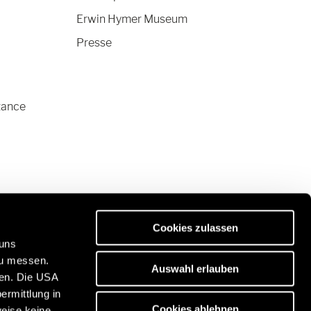
Erwin Hymer Museum
Presse
tance
Cookies zulassen
 uns
zu messen.
Auswahl erlauben
ben. Die USA
ermittlung in
es de qualité Premium :
Cookies ablehnen
weise keine