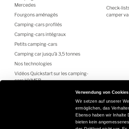
Mercedes
Check-list
Fourgons aménagés
camper va
Camping-cars profilés
Camping-cars intégraux
Petits camping-cars
Camping car jusqu’à 3,5 tonnes
Nos technologies
Vidéos Quickstart sur les camping-
cars HYMER
Configurateur camping-car et fourgon
Verwendung von Cookies
aménagé
Wir setzen auf unserer Web
ermöglichen, das Verhalt
Ebenso haben wir Inhalte D
bieten kein angemessenes 
Suivez-nous également sur les réseaux sociaux :
das Drittland nicht vor. E