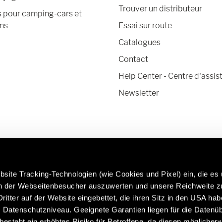
Trouver un distributeur
s pour camping-cars et
ns
Essai sur route
Catalogues
Contact
Help Center - Centre d'assis
Newsletter
site Tracking-Technologien (wie Cookies und Pixel) ein, die es
en der Webseitenbesucher auszuwerten und unsere Reichweite 
ritter auf der Website eingebettet, die ihren Sitz in den USA ha
Datenschutzniveau. Geeignete Garantien liegen für die Datenüb
En savoir plus sur les pièces et accessoires
Caravan
s besteht ein erhöhtes Risiko für Betroffene, da diesen möglicher