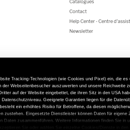
Catalogues
Contact
Help Center - Centre d'assis
Newsletter
site Tracking-Technologien (wie Cookies und Pixel) ein, die es
en der Webseitenbesucher auszuwerten und unsere Reichweite 
ritter auf der Website eingebettet, die ihren Sitz in den USA ha
Datenschutzniveau. Geeignete Garantien liegen für die Datenüb
En savoir plus sur les pièces et accessoires
Caravan
s besteht ein erhöhtes Risiko für Betroffene, da diesen möglicher
d'origine Hymer :
https:/
n zustehen. Eingesetzte Dienstleister können Daten für eigene
/fr/fr/services/accessoires-dorigine
en Daten zusammenführen. Weitere Informationen finden Sie in 
Akzeptieren Sie oder wählen Sie einzelne Cookies/Dienste in den