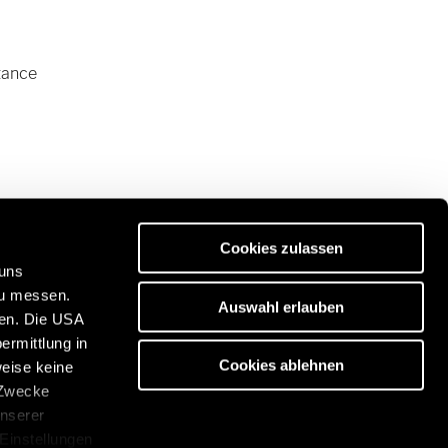
tance
Cookies zulassen
 uns
zu messen.
Auswahl erlauben
ben. Die USA
ermittlung in
es de qualité Premium :
Cookies ablehnen
weise keine
/www.eriba.com/fr/fr
 Zwecke
unserer
 Einstellungen