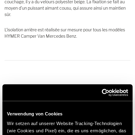
couchage, il y a du velours polyester beige. La fixation se fait au
moyen d’un puissant aimant cousu, qui assure ainsi un maintien
sûr.
L’isolation arrière est réalisée sur mesure pour tous les modèles
HYMER Camper Van Mercedes Benz.
274,00 €
Prix de vente conseillé*
Verwendung von Cookies
Ajouter à la liste de souhaits
Wir setzen auf unserer Website Tracking-Technologien
Cet article convient-il à mon véhicule ?
(wie Cookies und Pixel) ein, die es uns ermöglichen, das
Numéro d'article: 3160477