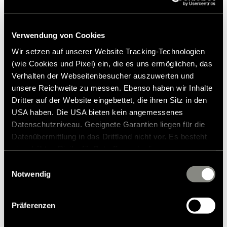
est déterminé individuellement
après concertation.
Verwendung von Cookies
Wir setzen auf unserer Website Tracking-Technologien
(wie Cookies und Pixel) ein, die es uns ermöglichen, das
Verhalten der Webseitenbesucher auszuwerten und
unsere Reichweite zu messen. Ebenso haben wir Inhalte
Dritter auf der Website eingebettet, die ihren Sitz in den
USA haben. Die USA bieten kein angemessenes
Datenschutzniveau. Geeignete Garantien liegen für die
Datenübermittlung in das Drittland nicht vor. Es besteht
ein erhöhtes Risiko für Betroffene, da diesen
möglicherweise keine Rechtsbehelfsmöglichkeiten
Einwilligungsauswahl
zustehen. Eingesetzte Dienstleister können Daten für
Notwendig
eigene Zwecke verarbeiten und mit anderen Daten
Cartouche de remplacement SINGLE
zusammenführen. Weitere Informationen finden Sie in
pour le filtre à eau clearliQ travel -
Präferenzen
unserer
Datenschutzerklärung
. Akzeptieren Sie oder
Grünbeck
wählen Sie einzelne Cookies/Dienste in den