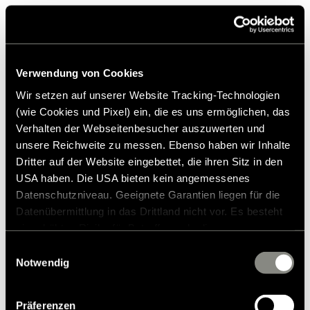
Produits similaires
Verwendung von Cookies
Wir setzen auf unserer Website Tracking-Technologien
(wie Cookies und Pixel) ein, die es uns ermöglichen, das
Verhalten der Webseitenbesucher auszuwerten und
unsere Reichweite zu messen. Ebenso haben wir Inhalte
Dritter auf der Website eingebettet, die ihren Sitz in den
USA haben. Die USA bieten kein angemessenes
Datenschutzniveau. Geeignete Garantien liegen für die
Datenübermittlung in das Drittland nicht vor. Es besteht
ein erhöhtes Risiko für Betroffene, da diesen
möglicherweise keine Rechtsbehelfsmöglichkeiten
Einwilligungsauswahl
zustehen. Eingesetzte Dienstleister können Daten für
Notwendig
eigene Zwecke verarbeiten und mit anderen Daten
zusammenführen. Weitere Informationen finden Sie in
Präferenzen