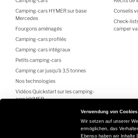
Camping-cars
Récits de 
Camping-cars HYMER sur base
Conseils 
Mercedes
Check-list
Fourgons aménagés
camper va
Camping-cars profilés
Camping-cars intégraux
Petits camping-cars
Camping car jusqu’à 3,5 tonnes
Nos technologies
Vidéos Quickstart sur les camping-
cars HYMER
Configurateur camping-car et fourgon
Verwendung von Cookies
aménagé
Wir setzen auf unserer Web
ermöglichen, das Verhalt
Ebenso haben wir Inhalte D