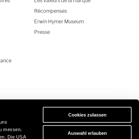
oires
Les valeurs de la marque
Récompenses
Erwin Hymer Museum
Presse
tance
Cookies zulassen
 uns
zu messen.
Auswahl erlauben
ben. Die USA