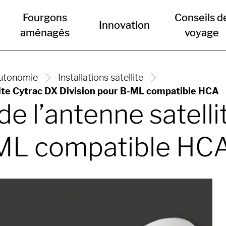
Fourgons
Conseils d
Innovation
aménagés
voyage
utonomie
Installations satellite
llite Cytrac DX Division pour B-ML compatible HCA
de l’antenne satell
-ML compatible HC