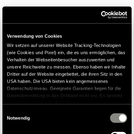
Produits similaires
Verwendung von Cookies
Wir setzen auf unserer Website Tracking-Technologien
(wie Cookies und Pixel) ein, die es uns ermöglichen, das
Verhalten der Webseitenbesucher auszuwerten und
unsere Reichweite zu messen. Ebenso haben wir Inhalte
Dritter auf der Website eingebettet, die ihren Sitz in den
USA haben. Die USA bieten kein angemessenes
Datenschutzniveau. Geeignete Garantien liegen für die
Datenübermittlung in das Drittland nicht vor. Es besteht
ein erhöhtes Risiko für Betroffene, da diesen
möglicherweise keine Rechtsbehelfsmöglichkeiten
Einwilligungsauswahl
zustehen. Eingesetzte Dienstleister können Daten für
Notwendig
eigene Zwecke verarbeiten und mit anderen Daten
zusammenführen. Weitere Informationen finden Sie in