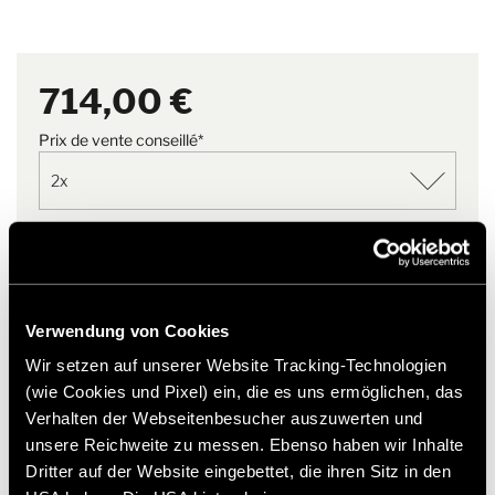
Version
2x
concernant les accessoires Hymer d'origine.
2021
Veuillez noter que la capacité réelle d'adaptation de
714,00 €
l'ensemble doit être vérifiée par votre partenaire commercial
local
Prix de vente conseillé*
Ajouter à la liste de souhaits
Cet article convient-il à mon véhicule ?
Numéro d'article: 8502681
Verwendung von Cookies
Wir setzen auf unserer Website Tracking-Technologien
* Les accessoires Hymer d'origine ne sont pas disponibles
(wie Cookies und Pixel) ein, die es uns ermöglichen, das
en usine, mais peuvent uniquement être commandés et
Verhalten der Webseitenbesucher auszuwerten und
installés auprès de votre partenaire commercial. Les
images peuvent être modifiées.
unsere Reichweite zu messen. Ebenso haben wir Inhalte
Dritter auf der Website eingebettet, die ihren Sitz in den