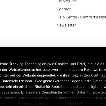
Catalogues
Contact
Help Center - Centre d'assis
Newsletter
site Tracking-Technologien (wie Cookies und Pixel) ein, die es
en der Webseitenbesucher auszuwerten und unsere Reichweite 
ritter auf der Website eingebettet, die ihren Sitz in den USA ha
Datenschutzniveau. Geeignete Garantien liegen für die Datenüb
En savoir plus sur les pièces et accessoires
Caravan
s besteht ein erhöhtes Risiko für Betroffene, da diesen möglicher
d'origine Hymer :
https:/
n zustehen. Eingesetzte Dienstleister können Daten für eigene
/fr/fr/services/accessoires-dorigine
en Daten zusammenführen. Weitere Informationen finden Sie in 
Akzeptieren Sie oder wählen Sie einzelne Cookies/Dienste in den