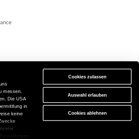
tance
Cookies zulassen
 uns
zu messen.
Auswahl erlauben
ben. Die USA
ermittlung in
es de qualité Premium :
Cookies ablehnen
weise keine
/www.eriba.com/fr/fr
 Zwecke
unserer
 Einstellungen