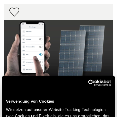
Kit d’adaptation des panneaux solaires 2 x
Verwendung von Cookies
90 W pour B-ML compatible HCA
1.649,00 €
Wir setzen auf unserer Website Tracking-Technologien
RRP*
(wie Cookies und Pixel) ein, die es uns ermöglichen, das