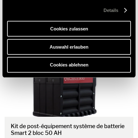
Ablehnen, werden nur die notwendigen Cookies auf der
Webseite gesetzt, die für den störungsfreien Betrieb der
Details
Webseite und die Ermöglichung der Seitennavigation
erforderlich sind.
Cookies zulassen
Auswahl erlauben
Cookies ablehnen
Kit de post-équipement système de batterie
Smart 2 bloc 50 AH