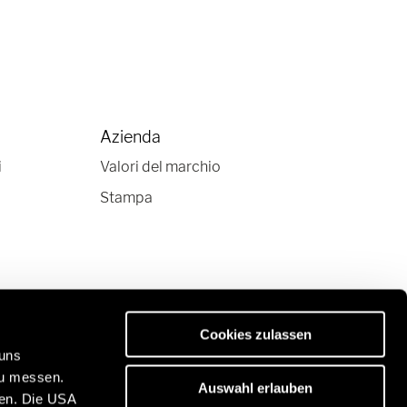
Azienda
i
Valori del marchio
Stampa
Cookies zulassen
 uns
zu messen.
Auswahl erlauben
ben. Die USA
van di qualità superiore: