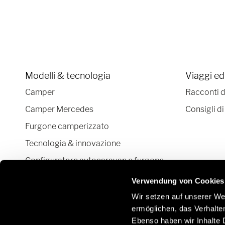
Modelli & tecnologia
Viaggi ed
Camper
Racconti d
Camper Mercedes
Consigli di
Furgone camperizzato
Tecnologia & innovazione
Configuratore autocaravan e furgone
camperizzato
Verwendung von Cookies
Wir setzen auf unserer Web
ermöglichen, das Verhalt
Ebenso haben wir Inhalte D
Rimani in contatto con noi attraverso i social network: