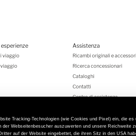
 esperienze
Assistenza
i viaggio
Ricambi originali e accessor
 viaggio
Ricerca concessionari
Cataloghi
Contatti
Centro di assistenza
Newsletter
site Tracking-Technologien (wie Cookies und Pixel) ein, die es
en der Webseitenbesucher auszuwerten und unsere Reichweite 
ritter auf der Website eingebettet, die ihren Sitz in den USA ha
Per saperne di più su ricambi originali e
Cara