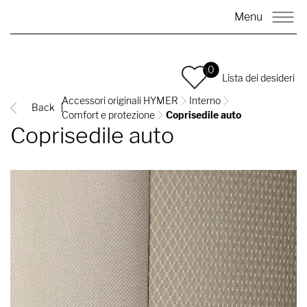
Menu
0
Lista dei desideri
Accessori originali HYMER
Interno
Back
Comfort e protezione
Coprisedile auto
Coprisedile auto