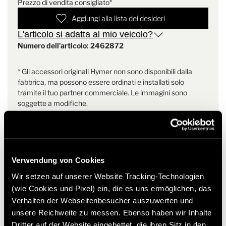
l'installazione. Inoltre, i rivestimenti sono rivestiti con una schiuma
Prezzo di vendita consigliato*
Peso
1.8 kg
permeabile all'aria di 4 mm sul retro, in modo che il calore
Aggiungi alla lista dei desideri
corporeo possa essere dissipato verso la parte posteriore e che si
possa stare comodamente seduti anche durante i lunghi viaggi.
L'articolo si adatta al mio veicolo?
Numero dell'articolo: 2462872
Le cuciture sono particolarmente strette e ulteriormente
rinforzate nell'area di ingresso, in modo che non si allentino a
* Gli accessori originali Hymer non sono disponibili dalla
lungo termine. Il design si abbina agli interni della cabina e si
fabbrica, ma possono essere ordinati e installati solo
integra armoniosamente con le aree di soggiorno dei gruppi di
tramite il tuo partner commerciale. Le immagini sono
sedili posteriori.
soggette a modifiche.
Verwendung von Cookies
Wir setzen auf unserer Website Tracking-Technologien
(wie Cookies und Pixel) ein, die es uns ermöglichen, das
Prodotti simili
Verhalten der Webseitenbesucher auszuwerten und
unsere Reichweite zu messen. Ebenso haben wir Inhalte
Dritter auf der Website eingebettet, die ihren Sitz in den