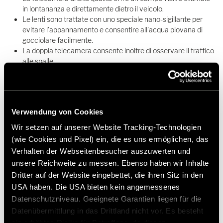
in lontananza e direttamente dietro il veicolo.
Le lenti sono trattate con uno speciale nano-sigillante per
evitare l'appannamento e consentire all'acqua piovana di
gocciolare facilmente.
La doppia telecamera consente inoltre di osservare il traffico
alle spalle.
Verwendung von Cookies
Wir setzen auf unserer Website Tracking-Technologien
(wie Cookies und Pixel) ein, die es uns ermöglichen, das
Verhalten der Webseitenbesucher auszuwerten und
549,00 €
unsere Reichweite zu messen. Ebenso haben wir Inhalte
Dritter auf der Website eingebettet, die ihren Sitz in den
Prezzo di vendita consigliato*
USA haben. Die USA bieten kein angemessenes
Aggiungi alla lista dei desideri
Datenschutzniveau. Geeignete Garantien liegen für die
Datenübermittlung in das Drittland nicht vor. Es besteht
L'articolo si adatta al mio veicolo?
ein erhöhtes Risiko für Betroffene, da diesen