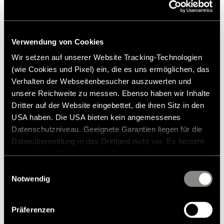
Prezzo di vendita consigliato*
risorse e in condizioni di lavoro
Cappuccio, polsini e orlo rifiniti con nastro di lycra
eque.
Cappuccio attaccato
Verwendung von Cookies
Aggiungi alla lista dei desideri
Wir setzen auf unserer Website Tracking-Technologien
(wie Cookies und Pixel) ein, die es uns ermöglichen, das
L'articolo si adatta al mio veicolo?
Verhalten der Webseitenbesucher auszuwerten und
Numero dell'articolo: 3051743
unsere Reichweite zu messen. Ebenso haben wir Inhalte
Dritter auf der Website eingebettet, die ihren Sitz in den
* Gli accessori originali Hymer non sono disponibili dalla
USA haben. Die USA bieten kein angemessenes
fabbrica, ma possono essere ordinati e installati solo
Datenschutzniveau. Geeignete Garantien liegen für die
tramite il tuo partner commerciale. Le immagini sono
soggette a modifiche.
Datenübermittlung in das Drittland nicht vor. Es besteht
ein erhöhtes Risiko für Betroffene, da diesen
möglicherweise keine Rechtsbehelfsmöglichkeiten
Einwilligungsauswahl
zustehen. Eingesetzte Dienstleister können Daten für
Notwendig
eigene Zwecke verarbeiten und mit anderen Daten
zusammenführen. Weitere Informationen finden Sie in
Präferenzen
unserer
Datenschutzerklärung
. Akzeptieren Sie oder