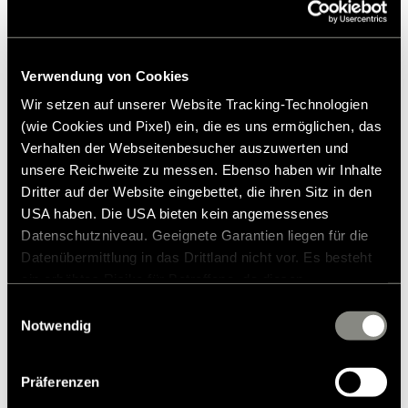
Prezzo di vendita consigliato*
e rispettose delle risorse.
Giromanica e orlo bordati con nastro di lycra
2 tasche anteriori con zip e tirazip HYMER
Colletto rialzato
Verwendung von Cookies
Aggiungi alla lista dei desideri
Wir setzen auf unserer Website Tracking-Technologien
(wie Cookies und Pixel) ein, die es uns ermöglichen, das
L'articolo si adatta al mio veicolo?
Verhalten der Webseitenbesucher auszuwerten und
Numero dell'articolo: 3075561
unsere Reichweite zu messen. Ebenso haben wir Inhalte
Dritter auf der Website eingebettet, die ihren Sitz in den
* Gli accessori originali Hymer non sono disponibili dalla
USA haben. Die USA bieten kein angemessenes
fabbrica, ma possono essere ordinati e installati solo
Datenschutzniveau. Geeignete Garantien liegen für die
tramite il tuo partner commerciale. Le immagini sono
soggette a modifiche.
Datenübermittlung in das Drittland nicht vor. Es besteht
ein erhöhtes Risiko für Betroffene, da diesen
möglicherweise keine Rechtsbehelfsmöglichkeiten
Einwilligungsauswahl
zustehen. Eingesetzte Dienstleister können Daten für
Notwendig
eigene Zwecke verarbeiten und mit anderen Daten
zusammenführen. Weitere Informationen finden Sie in
Präferenzen
unserer
Datenschutzerklärung
. Akzeptieren Sie oder