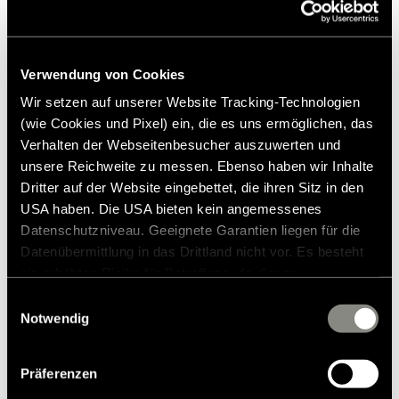
Prezzo di vendita consigliato*
e rispettose delle risorse.
Giromanica e orlo bordati con nastro di lycra
2 tasche anteriori con zip e tirazip HYMER
Colletto rialzato
Verwendung von Cookies
Aggiungi alla lista dei desideri
Wir setzen auf unserer Website Tracking-Technologien
(wie Cookies und Pixel) ein, die es uns ermöglichen, das
L'articolo si adatta al mio veicolo?
Verhalten der Webseitenbesucher auszuwerten und
Numero dell'articolo: 3075567
unsere Reichweite zu messen. Ebenso haben wir Inhalte
Dritter auf der Website eingebettet, die ihren Sitz in den
* Gli accessori originali Hymer non sono disponibili dalla
USA haben. Die USA bieten kein angemessenes
fabbrica, ma possono essere ordinati e installati solo
Datenschutzniveau. Geeignete Garantien liegen für die
tramite il tuo partner commerciale. Le immagini sono
soggette a modifiche.
Datenübermittlung in das Drittland nicht vor. Es besteht
ein erhöhtes Risiko für Betroffene, da diesen
möglicherweise keine Rechtsbehelfsmöglichkeiten
Einwilligungsauswahl
zustehen. Eingesetzte Dienstleister können Daten für
Notwendig
eigene Zwecke verarbeiten und mit anderen Daten
zusammenführen. Weitere Informationen finden Sie in
Präferenzen
unserer
Datenschutzerklärung
. Akzeptieren Sie oder