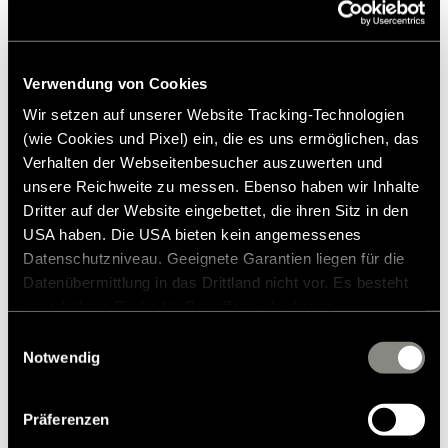
Prezzo di vendita consigliato*
Peso: circa 2 kg
Verwendung von Cookies
Aggiungi alla lista dei desideri
Wir setzen auf unserer Website Tracking-Technologien
(wie Cookies und Pixel) ein, die es uns ermöglichen, das
L'articolo si adatta al mio veicolo?
Verhalten der Webseitenbesucher auszuwerten und
Numero dell'articolo: 3189338
unsere Reichweite zu messen. Ebenso haben wir Inhalte
Dritter auf der Website eingebettet, die ihren Sitz in den
* Gli accessori originali Hymer non sono disponibili dalla
USA haben. Die USA bieten kein angemessenes
fabbrica, ma possono essere ordinati e installati solo
Datenschutzniveau. Geeignete Garantien liegen für die
tramite il tuo partner commerciale. Le immagini sono
soggette a modifiche.
Datenübermittlung in das Drittland nicht vor. Es besteht
ein erhöhtes Risiko für Betroffene, da diesen
möglicherweise keine Rechtsbehelfsmöglichkeiten
Einwilligungsauswahl
zustehen. Eingesetzte Dienstleister können Daten für
Notwendig
eigene Zwecke verarbeiten und mit anderen Daten
zusammenführen. Weitere Informationen finden Sie in
Präferenzen
unserer
Datenschutzerklärung
. Akzeptieren Sie oder