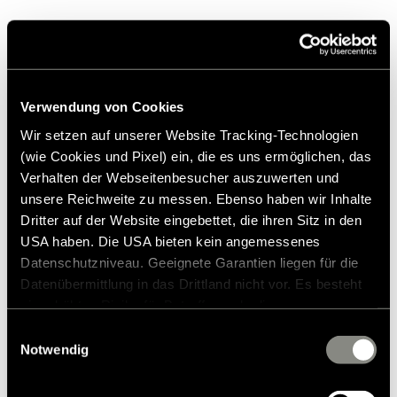
76,00 €
Verwendung von Cookies
Wir setzen auf unserer Website Tracking-Technologien
Prezzo di vendita consigliato*
(wie Cookies und Pixel) ein, die es uns ermöglichen, das
Aggiungi alla lista dei desideri
Verhalten der Webseitenbesucher auszuwerten und
L'articolo si adatta al mio veicolo?
unsere Reichweite zu messen. Ebenso haben wir Inhalte
Numero dell'articolo: 3303498
Dritter auf der Website eingebettet, die ihren Sitz in den
USA haben. Die USA bieten kein angemessenes
* Gli accessori originali Hymer non sono disponibili dalla
Datenschutzniveau. Geeignete Garantien liegen für die
fabbrica, ma possono essere ordinati e installati solo
Datenübermittlung in das Drittland nicht vor. Es besteht
tramite il tuo partner commerciale. Le immagini sono
ein erhöhtes Risiko für Betroffene, da diesen
soggette a modifiche.
möglicherweise keine Rechtsbehelfsmöglichkeiten
Einwilligungsauswahl
zustehen. Eingesetzte Dienstleister können Daten für
Notwendig
eigene Zwecke verarbeiten und mit anderen Daten
zusammenführen. Weitere Informationen finden Sie in