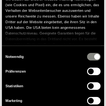
(wie Cookies und Pixel) ein, die es uns ermöglichen, das
Verhalten der Webseitenbesucher auszuwerten und
unsere Reichweite zu messen. Ebenso haben wir Inhalte
Prodotti simili
Dritter auf der Website eingebettet, die ihren Sitz in den
USA haben. Die USA bieten kein angemessenes
Datenschutzniveau. Geeignete Garantien liegen für die
Datenübermittlung in das Drittland nicht vor. Es besteht
ein erhöhtes Risiko für Betroffene, da diesen
möglicherweise keine Rechtsbehelfsmöglichkeiten
Einwilligungsauswahl
zustehen. Eingesetzte Dienstleister können Daten für
Notwendig
eigene Zwecke verarbeiten und mit anderen Daten
zusammenführen. Weitere Informationen finden Sie in
Präferenzen
unserer
Datenschutzerklärung
. Akzeptieren Sie oder
wählen Sie einzelne Cookies/Dienste in den
Einstellungen aus, erteilen Sie uns Ihre Einwilligung zur
Statistiken
Verarbeitung Ihrer Daten zu den genannten Zwecken. Die
Einwilligung ist freiwillig, für den Besuch der Website
Marketing
nicht erforderlich und kann jederzeit über die