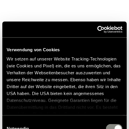
Verwendung von Cookies
da
384,00 €
Wir setzen auf unserer Website Tracking-Technologien
(wie Cookies und Pixel) ein, die es uns ermöglichen, das
Prezzo di vendita consigliato*
Verhalten der Webseitenbesucher auszuwerten und
unsere Reichweite zu messen. Ebenso haben wir Inhalte
Dritter auf der Website eingebettet, die ihren Sitz in den
USA haben. Die USA bieten kein angemessenes
Aggiungi alla lista dei desideri
Datenschutzniveau. Geeignete Garantien liegen für die
Datenübermittlung in das Drittland nicht vor. Es besteht
L'articolo si adatta al mio veicolo?
ein erhöhtes Risiko für Betroffene, da diesen
* Gli accessori originali Hymer non sono disponibili dalla
fabbrica, ma possono essere ordinati e installati solo
möglicherweise keine Rechtsbehelfsmöglichkeiten
Einwilligungsauswahl
tramite il tuo partner commerciale. Le immagini sono
zustehen. Eingesetzte Dienstleister können Daten für
Notwendig