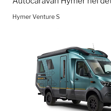
Autocaravan
Hymer nel det
Hymer Venture S