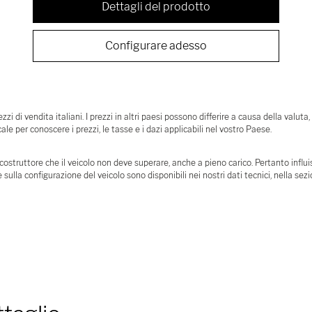
Dettagli del prodotto
Configurare adesso
zi di vendita italiani. I prezzi in altri paesi possono differire a causa della valuta,
le per conoscere i prezzi, le tasse e i dazi applicabili nel vostro Paese.
truttore che il veicolo non deve superare, anche a pieno carico. Pertanto influisc
 sulla configurazione del veicolo sono disponibili nei nostri dati tecnici, nella sez