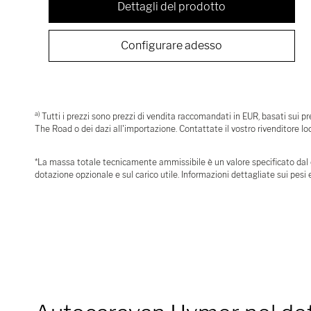
Dettagli del prodotto
Configurare adesso
a)
Tutti i prezzi sono prezzi di vendita raccomandati in EUR, basati sui prez
The Road o dei dazi all'importazione. Contattate il vostro rivenditore loca
*La massa totale tecnicamente ammissibile è un valore specificato dal cos
dotazione opzionale e sul carico utile. Informazioni dettagliate sui pesi e