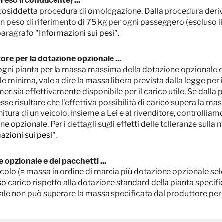
reso il conducente) ...
lla cosiddetta procedura di omologazione. Dalla procedura der
a un peso di riferimento di 75 kg per ogni passeggero (escluso il
paragrafo "
Informazioni sui pesi
".
ore per la dotazione opzionale ...
r ogni pianta per la massa massima della dotazione opzionale 
 minima, vale a dire la massa libera prevista dalla legge per i 
mer sia effettivamente disponibile per il carico utile. Se dalla p
sse risultare che l'effettiva possibilità di carico supera la m
itura di un veicolo, insieme a Lei e al rivenditore, controlliam
ne opzionale. Per i dettagli sugli effetti delle tolleranze sull
azioni sui pesi
".
 opzionale e dei pacchetti ...
icolo (= massa in ordine di marcia più dotazione opzionale selez
o carico rispetto alla dotazione standard della pianta specific
nale non può superare la massa specificata dal produttore per
i di vendita italiani. I prezzi in altri paesi possono differire a causa della valut
ocale per conoscere i prezzi, le tasse e i dazi applicabili nel vostro Paese.