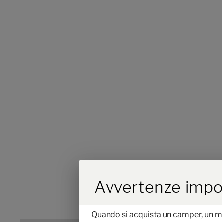
Lo scorrimento att
Avvertenze impor
Quando si acquista un camper, un mo