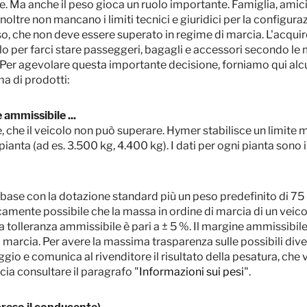
Passo 1 / 10
. Ma anche il peso gioca un ruolo importante. Famiglia, amici
Layout
noltre non mancano i limiti tecnici e giuridici per la configura
, che non deve essere superato in regime di marcia. L'acqui
 per farci stare passeggeri, bagagli e accessori secondo le m
Per agevolare questa importante decisione, forniamo qui alcuni
ma di prodotti:
ammissibile ...
re, che il veicolo non può superare. Hymer stabilisce un limite
pianta (ad es. 3.500 kg, 4.400 kg). I dati per ogni pianta sono 
 di base con la dotazione standard più un peso predefinito di 75
mente possibile che la massa in ordine di marcia di un veicol
a tolleranza ammissibile è pari a ± 5 %. Il margine ammissibile
i marcia. Per avere la massima trasparenza sulle possibili di
aggio e comunica al rivenditore il risultato della pesatura, che 
cia consultare il paragrafo "
Informazioni sui pesi
".