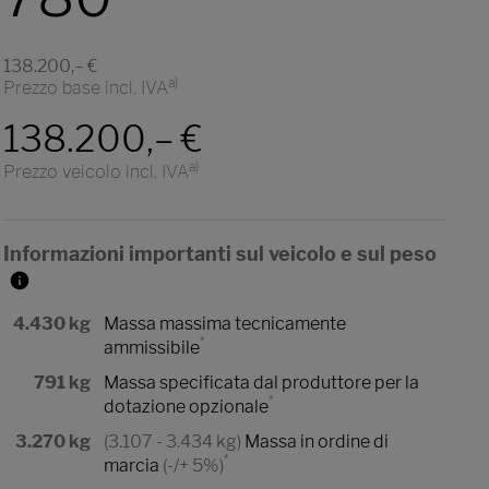
138.200,– €
a)
Prezzo base incl. IVA
138.200,– €
a)
Prezzo veicolo incl. IVA
Informazioni importanti sul veicolo e sul peso
4.430 kg
Massa massima tecnicamente
*
ammissibile
791 kg
Massa specificata dal produttore per la
*
dotazione opzionale
3.270 kg
(3.107 - 3.434 kg)
Massa in ordine di
*
marcia
(-/+ 5%)