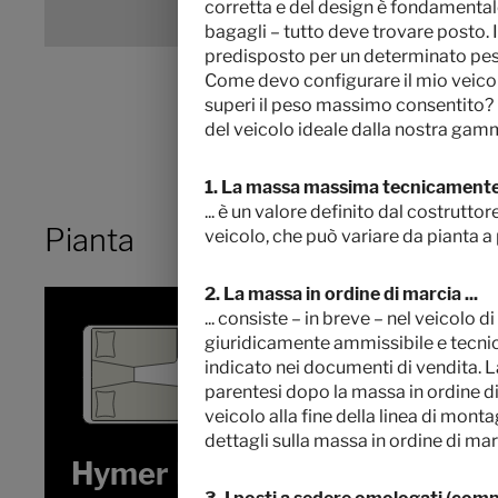
corretta e del design è fondamentale
bagagli – tutto deve trovare posto. I
predisposto per un determinato peso
Come devo configurare il mio veicolo
superi il peso massimo consentito? 
del veicolo ideale dalla nostra gam
1. La massa massima tecnicamente 
...
è un valore definito dal costrutto
Pianta
veicolo, che può variare da pianta a 
2. La massa in ordine di marcia ...
... consiste – in breve – nel veicolo
giuridicamente ammissibile e tecnica
indicato nei documenti di vendita. L
parentesi dopo la massa in ordine d
veicolo alla fine della linea di mont
dettagli sulla massa in ordine di mar
Hymer B-Klasse