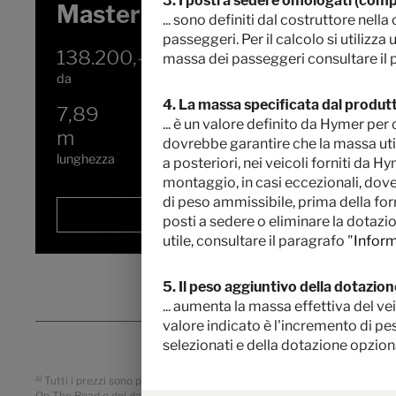
3. I posti a sedere omologati (comp
MasterLine T 780
... sono definiti dal costruttore ne
passeggeri. Per il calcolo si utilizz
138.200,– €
2 - 3
massa dei passeggeri consultare il 
da
posti letto
4. La massa specificata dal produtt
7,89
4430 kg
... è un valore definito da Hymer pe
m
Massa massima tecnicamente
dovrebbe garantire che la massa utile
ammissibile
*
lunghezza
a posteriori, nei veicoli forniti da Hy
montaggio, in casi eccezionali, dove
di peso ammissibile, prima della forn
Selezionato
posti a sedere o eliminare la dotazio
utile, consultare il paragrafo "
Inform
5. Il peso aggiuntivo della dotazione
... aumenta la massa effettiva del ve
valore indicato è l'incremento di pes
selezionati e della dotazione opzio
a)
Tutti i prezzi sono prezzi di vendita raccomandati in EUR, basati sui prezz
On The Road o dei dazi all'importazione. Contattate il vostro rivenditore l