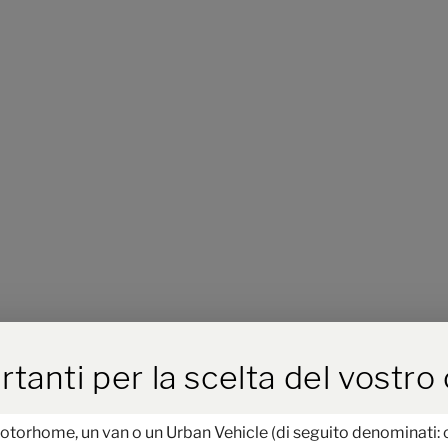
iva il pulsante per l'accettaz
tanti per la scelta del vostr
torhome, un van o un Urban Vehicle (di seguito denominati: ca