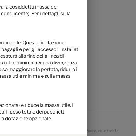
iva la cosiddetta massa dei
 conducente). Per i dettagli sulla
ordinabile. Questa limitazione
bagagli e per gli accessori installati
esatura alla fine della linea di
assa utile minima per una divergenza
o se maggiorare la portata, ridurre i
a massa utile minima e sulla massa
ionata) e riduce la massa utile. Il
a. Il peso totale dei pacchetti
 la dotazione opzionale.
a, dell'IVA specifica del Paese, delle specifiche del Paese, delle tariffe