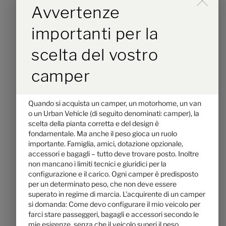
Lo scorrimento attiva il p
Avvertenze
7,89 m
4430 kg
lunghezza
Massa massima tecnicamente ammissibile
*
importanti per la
scelta del vostro
Seleziona il layout
camper
Quando si acquista un camper, un motorhome, un van
o un Urban Vehicle (di seguito denominati: camper), la
scelta della pianta corretta e del design è
fondamentale. Ma anche il peso gioca un ruolo
importante. Famiglia, amici, dotazione opzionale,
accessori e bagagli – tutto deve trovare posto. Inoltre
non mancano i limiti tecnici e giuridici per la
configurazione e il carico. Ogni camper è predisposto
per un determinato peso, che non deve essere
superato in regime di marcia. L'acquirente di un camper
Hymer B-ML I 880 BlackLine
si domanda: Come devo configurare il mio veicolo per
farci stare passeggeri, bagagli e accessori secondo le
mie esigenze, senza che il veicolo superi il peso
196.500,– €
4 - 5