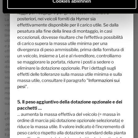
Questa limitazione dovrebbe garantire che la massa
Cookies ablehnen
valore indicato sopra. Divergenze pari a ± 5 % della massa in ordine di
utile minima, vale a dire la massa libera prevista dalla
marcia sono giuridicamente ammissibili. Il margine ammissibile in
legge per i bagagli e per gli accessori installati a
chilogrammi è indicato tra parentesi dopo la massa in ordine di marcia.
posteriori, nei veicoli forniti da Hymer sia
La massa specificata dal produttore per la dotazione opzionale è un
effettivamente disponibile per il carico utile. Se dalla
valore calcolato per il tipo e la pianta, con cui Hymer definisce il peso
massimo disponibile per la dotazione opzionale montata in fabbrica. La
pesatura alla fine della linea di montaggio, in casi
limitazione della dotazione opzionale dovrebbe garantire che la massa
eccezionali, dovesse risultare che l'effettiva possibilità
utile minima, vale a dire la massa libera prescritta per legge per i bagagli
di carico supera la massa utile minima per una
e per gli accessori installati a posteriori, nei veicoli forniti da Hymer sia
divergenza di peso ammissibile, prima della fornitura di
effettivamente disponibile anche per il carico utile. Il peso reale del
un veicolo, insieme a Lei e al rivenditore, controlliamo
veicolo franco fabbrica può essere determinato solo tramite pesatura
alla fine della linea di montaggio. Se dalla pesatura, in casi eccezionali,
se maggiorare la portata, ridurre i posti a sedere o
dovesse risultare che l'effettiva possibilità di carico, nonostante la
eliminare la dotazione opzionale. Per i dettagli sugli
limitazione della dotazione opzionale, supera la massa utile minima in
effetti delle tolleranze sulla massa utile minima e sulla
seguito a una divergenza di peso ammissibile, prima di fornire il veicolo,
massa utile, consultare il paragrafo "
Informazioni sui
insieme a Lei e al rivenditore, controlliamo se ad es. maggiorare la
pesi
".
portata, ridurre i posti a sedere o eliminare la dotazione opzionale. La
massa massima tecnicamente ammissibile del veicolo e la massa
massima tecnicamente ammissibile sull'asse non possono essere
5. Il peso aggiuntivo della dotazione opzionale e dei
superate.
pacchetti ...
Il montaggio in fabbrica della dotazione opzionale aumenta la massa
... aumenta la massa effettiva del veicolo (= massa in
effettiva del veicolo e riduce il carico utile. Il peso aggiuntivo indicato
ordine di marcia più dotazione opzionale selezionata) e
per pacchetti e dotazione opzionale indica l'incremento di peso rispetto
riduce la massa utile. Il valore indicato è l'incremento di
alla dotazione standard di ciascun modello e/o pianta.
peso carico rispetto alla dotazione standard della pianta
Il peso totale della dotazione opzionale scelta non può superare la massa