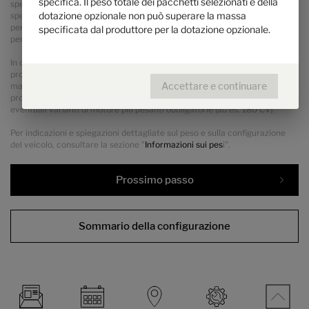
specifica. Il peso totale dei pacchetti selezionati e della
specificata dal produttore per la dotazione opzionale indicata nelle
dotazione opzionale non può superare la massa
specifiche del modello. Nel caso specifico si tratta di un valore calcolato
per ogni tipo e pianta, con cui Hymer definisce il peso massimo disponibile
specificata dal produttore per la dotazione opzionale.
per la dotazione opzionale montata in fabbrica.
In caso di portata maggiorata aumenta la massa specificata dal
produttore per la dotazione opzionale. La maggiorazione risulta dal
Accettare e continuare
maggiore carico utile grazie al telaio alternativo. Vanno sottratti il peso
proprio maggiore del telaio alternativo e soprattutto il peso delle
eventuali varianti di motore più pesanti obbligatorie (ad es. 180 CV).
Per indicazioni e spiegazioni dettagliate sul peso e sulla configurazione
del veicolo, consultare la sezione "
Informazioni sui pes
i".
Prossimo passo
Sommario della configurazione