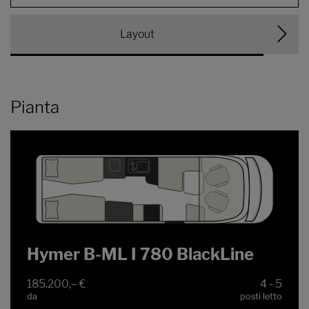
Layout
Pianta
Hymer B-ML I 780 BlackLine
185.200,– €
4 - 5
da
posti letto