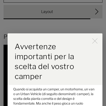
Layout
Pianta
Lo scorrimento attiva il p
Avvertenze
importanti per la
scelta del vostro
camper
Hymer ML-T 580 CrossTrail
Quando si acquista un camper, un motorhome, un van
o un Urban Vehicle (di seguito denominati: camper), la
172.100,– €
3
scelta della pianta corretta e del design è
da
posti letto
fondamentale. Ma anche il peso gioca un ruolo