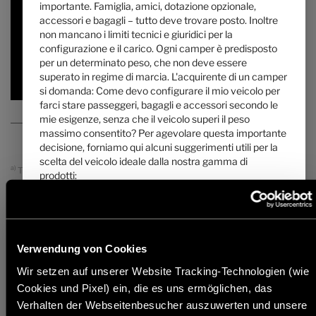
importante. Famiglia, amici, dotazione opzionale,
7,13 m
4100 kg
accessori e bagagli – tutto deve trovare posto. Inoltre
lunghezza
Massa massima tecnicamente ammissibile
*
non mancano i limiti tecnici e giuridici per la
configurazione e il carico. Ogni camper è predisposto
per un determinato peso, che non deve essere
Selezionato
superato in regime di marcia. L'acquirente di un camper
si domanda: Come devo configurare il mio veicolo per
farci stare passeggeri, bagagli e accessori secondo le
mie esigenze, senza che il veicolo superi il peso
massimo consentito? Per agevolare questa importante
decisione, forniamo qui alcuni suggerimenti utili per la
scelta del veicolo ideale dalla nostra gamma di
a)
Tutti i prezzi sono prezzi di vendita raccomandati in EUR, basati sui
prodotti:
prezzi di vendita italiani. I prezzi in altri paesi possono differire a causa
della valuta, dell'IVA specifica del Paese, delle specifiche del Paese, delle
tariffe On The Road o dei dazi all'importazione. Contattate il vostro
1. La massa massima tecnicamente ammissibile ...
rivenditore locale per conoscere i prezzi, le tasse e i dazi applicabili nel
...
è un valore definito dal costruttore, che il veicolo non
vostro Paese.
può superare. Hymer stabilisce un limite massimo
Verwendung von Cookies
imposto dalla pianta del veicolo, che può variare da
* La massa in ordine di marcia indicata è un valore predefinito stabilito
con una procedura di omologazione. A causa delle tolleranze di
pianta a pianta (ad es. 3.500 kg, 4.400 kg). I dati per
Wir setzen auf unserer Website Tracking-Technologien (wie
produzione è possibile che la massa in ordine di marcia differisca dal
ogni pianta sono indicati nelle specifiche tecniche.
Cookies und Pixel) ein, die es uns ermöglichen, das
valore indicato sopra. Divergenze pari a ± 5 % della massa in ordine di
marcia sono giuridicamente ammissibili. Il margine ammissibile in
Verhalten der Webseitenbesucher auszuwerten und unsere
chilogrammi è indicato tra parentesi dopo la massa in ordine di marcia.