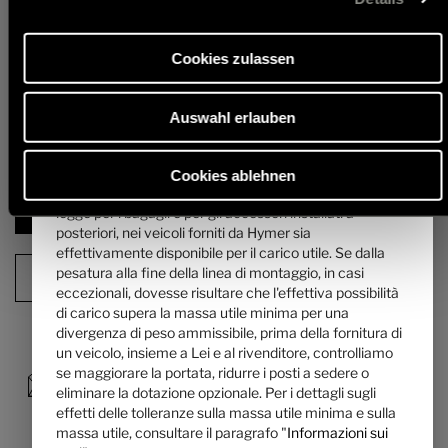
passeggero (escluso il conducente). Per i dettagli sulla
per la dotazione opzionale montata in fabbrica.
massa dei passeggeri consultare il paragrafo
In caso di portata maggiorata aumenta la massa specificata dal
"
Informazioni sui pesi
".
produttore per la dotazione opzionale. La maggiorazione risulta dal
Cookies zulassen
maggiore carico utile grazie al telaio alternativo. Vanno sottratti il peso
proprio maggiore del telaio alternativo e soprattutto il peso delle
4. La massa specificata dal produttore per la
eventuali varianti di motore più pesanti obbligatorie (ad es. 180 CV).
dotazione opzionale ...
Auswahl erlauben
... è un valore definito da Hymer per ogni pianta per la
Per indicazioni e spiegazioni dettagliate sul peso e sulla configurazione
massa massima della dotazione opzionale ordinabile.
del veicolo, consultare la sezione "
Informazioni sui pes
i".
Questa limitazione dovrebbe garantire che la massa
Cookies ablehnen
utile minima, vale a dire la massa libera prevista dalla
Prossimo passo
legge per i bagagli e per gli accessori installati a
posteriori, nei veicoli forniti da Hymer sia
effettivamente disponibile per il carico utile. Se dalla
pesatura alla fine della linea di montaggio, in casi
Sommario della configurazione
eccezionali, dovesse risultare che l'effettiva possibilità
di carico supera la massa utile minima per una
divergenza di peso ammissibile, prima della fornitura di
un veicolo, insieme a Lei e al rivenditore, controlliamo
se maggiorare la portata, ridurre i posti a sedere o
eliminare la dotazione opzionale. Per i dettagli sugli
effetti delle tolleranze sulla massa utile minima e sulla
massa utile, consultare il paragrafo "
Informazioni sui