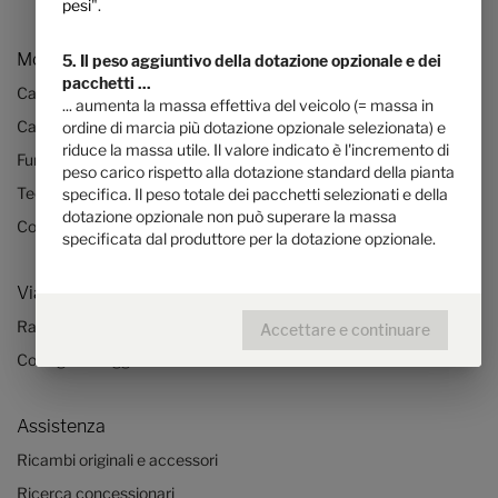
pesi
".
Modelli & tecnologia
5. Il peso aggiuntivo della dotazione opzionale e dei
pacchetti ...
Camper
... aumenta la massa effettiva del veicolo (= massa in
Camper Mercedes
ordine di marcia più dotazione opzionale selezionata) e
riduce la massa utile. Il valore indicato è l'incremento di
Furgone camperizzato
peso carico rispetto alla dotazione standard della pianta
Tecnologia & innovazione
specifica. Il peso totale dei pacchetti selezionati e della
dotazione opzionale non può superare la massa
Configuratore autocaravan e furgone camperizzato
specificata dal produttore per la dotazione opzionale.
Viaggi ed esperienze
Racconti di viaggio
Accettare e continuare
Consigli di viaggio
Assistenza
Ricambi originali e accessori
Ricerca concessionari