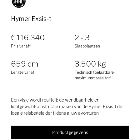
Hymer Exsis-t
€ 116.340
2 - 3
a)
Prijs vanaf
Slaapplaatsen
659 cm
3.500 kg
Lengte vanaf
Technisch toelaatbare
maximummassa
tot*
Een visie wordt realiteit: de wendbaarheid en
lichtgewichtconstructie maken van de Hymer Exsis-t de
ideale reisbegeleider tijdens al uw avonturen.
Productgegevens