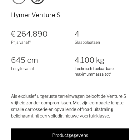
Hymer Venture S
€ 264.890
4
a)
Prijs vanaf
Slaapplaatsen
645 cm
4.100 kg
Lengte vanaf
Technisch toelaatbare
maximummassa
tot*
Als exclusief uitgeruste terreinwagen belooft de Venture S
vrijheid zonder compromissen. Met zijn compacte lengte,
smalle carrosserie en opvallende offroad-uitstraling
belichaamt hij een volledig nieuwe voertuigklasse.
Productgegevens