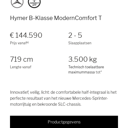
Hymer B-Klasse ModernComfort T
€ 144.590
2 - 5
a)
Prijs vanaf
Slaapplaatsen
719 cm
3.500 kg
Lengte vanaf
Technisch toelaatbare
maximummassa
tot*
Innovatief, veilig, licht: de comfortabele half-integraal is het
perfecte resultaat van het nieuwe Mercedes-Sprinter-
motorrijtuig en bekroonde SLC-chassis.
Productgegevens