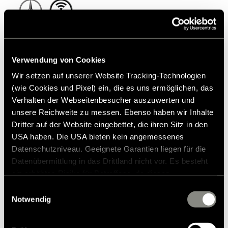
Hymer ML-T
Verwendung von Cookies
€ 136.890
2 - 3
Wir setzen auf unserer Website Tracking-Technologien
a)
Prijs vanaf
Slaapplaatsen
(wie Cookies und Pixel) ein, die es uns ermöglichen, das
Verhalten der Webseitenbesucher auszuwerten und
674 cm
3.500 kg
unsere Reichweite zu messen. Ebenso haben wir Inhalte
Dritter auf der Website eingebettet, die ihren Sitz in den
Lengte vanaf
Technisch toelaatbare
maximummassa
tot*
USA haben. Die USA bieten kein angemessenes
Datenschutzniveau. Geeignete Garantien liegen für die
Datenübermittlung in das Drittland nicht vor. Es besteht
De perfecte combinatie van moderne aandrijftechniek,
ein erhöhtes Risiko für Betroffene, da diesen
innovatieve lichtgewichtconstructie en comfort. In enkele
möglicherweise keine Rechtsbehelfsmöglichkeiten
Einwilligungsauswahl
uitvoeringen is de ML-T ook als camper met
zustehen. Eingesetzte Dienstleister können Daten für
Notwendig
vierwielaandrijving beschikbaar.
eigene Zwecke verarbeiten und mit anderen Daten
zusammenführen. Weitere Informationen finden Sie in