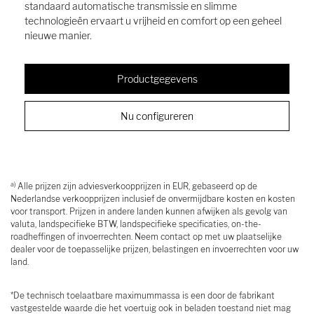
standaard automatische transmissie en slimme
technologieën ervaart u vrijheid en comfort op een geheel
nieuwe manier.
Productgegevens
Nu configureren
a)
Alle prijzen zijn adviesverkoopprijzen in EUR, gebaseerd op de
Nederlandse verkoopprijzen inclusief de onvermijdbare kosten en kosten
voor transport. Prijzen in andere landen kunnen afwijken als gevolg van
valuta, landspecifieke BTW, landspecifieke specificaties, on-the-
roadheffingen of invoerrechten. Neem contact op met uw plaatselijke
dealer voor de toepasselijke prijzen, belastingen en invoerrechten voor uw
land.
*De technisch toelaatbare maximummassa is een door de fabrikant
vastgestelde waarde die het voertuig ook in beladen toestand niet mag