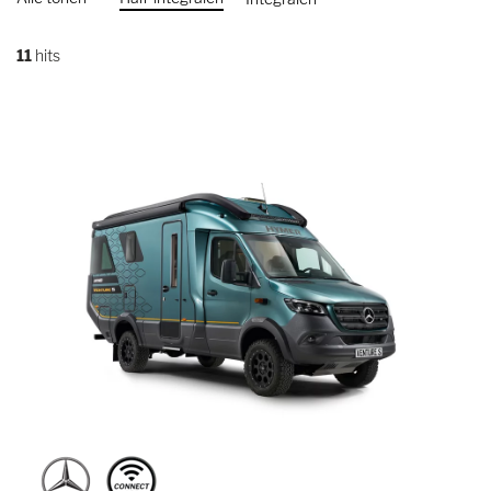
11
hits