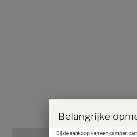
Durch Scrolling w
Belangrijke opm
Bij de aankoop van een camper, campe