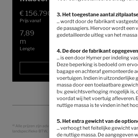
€ 156.790,–
2 - 3
3. Het toegestane aantal zitplaatsen
Prijs vanaf
Slaapplaatsen
... wordt door de fabrikant vastge
de passagiers. Hiervoor wordt een 
7,89
4430 kg
gedetailleerde uitleg van het massa 
m
Technisch toelaatbare
maximummassa
*
Lengte
4. De door de fabrikant opgegeven 
... is een door Hymer per indeling 
Deze beperking is bedoeld om ervoor
uitgezocht
bagage en achteraf gemonteerde acc
voertuigen. Indien in uitzonderlijke 
massa door een toelaatbare gewicht
bv. gewichtsverhoging mogelijk is, 
voordat wij het voertuig afleveren. 
nuttige massa is te vinden in het ho
5. Het extra gewicht van de optione
a)
Alle prijzen zijn adviesverkoopprijzen in EUR, gebaseerd op de Nederl
... verhoogt het feitelijke gewicht v
landspecifieke BTW, landspecifieke specificaties, on-the-roadheffingen
de nuttige massa. De aangegeven wa