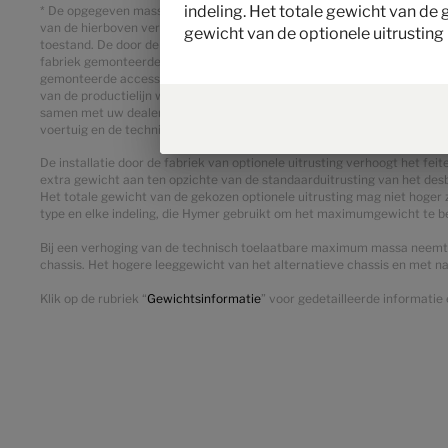
indeling. Het totale gewicht van de
* De opgegeven massa in rijklare toestand is een standaardwaarde die i
van de hierboven vermelde waarde. Afwijkingen van maximaal ± 5 % van de
gewicht van de optionele uitrusting 
toestand. De door de fabrikant opgegeven massa voor optionele uitrust
fabriek gemonteerde optionele uitrusting. De beperking van de optionel
gemonteerde accessoires, feitelijk beschikbaar is voor de nuttige mas
van de productielijn wordt gewogen. Indien in uitzonderlijke gevallen ui
samen met uw dealer en u nagaan of bijv. gewichtsverhoging mogelijk 
voertuig en de technisch toelaatbare maximummassa op de as mogen n
De installatie door de fabriek van optionele uitrusting verhoogt het fe
extra gewicht aan ten opzichte van de standaarduitrusting van het des
Het totale gewicht van de gekozen optionele uitrusting mag niet hoger 
type en elke indeling, die Hymer gebruikt om het maximumgewicht te bep
Bij een verhoging van de technisch toelaatbare maximum massa neemt he
chassis. Het hogere leeggewicht van het alternatieve chassis en met 
Klik op de rubriek “
Gewichtsinformatie
” voor gedetailleerde informatie