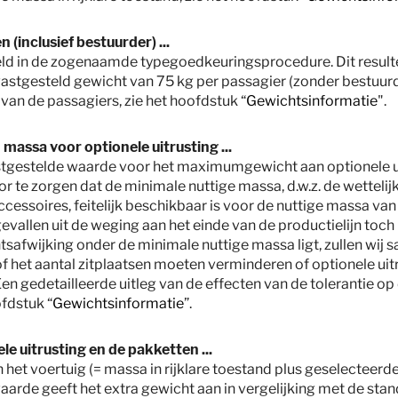
 (inclusief bestuurder) ...
steld in de zogenaamde typegoedkeuringsprocedure. Dit resu
vastgesteld gewicht van 75 kg per passagier (zonder bestuur
van de passagiers, zie het hoofdstuk “
Gewichtsinformatie
".
massa voor optionele uitrusting ...
vastgestelde waarde voor het maximumgewicht aan optionele u
 te zorgen dat de minimale nuttige massa, d.w.z. de wettelij
essoires, feitelijk beschikbaar is voor de nuttige massa va
gevallen uit de weging aan het einde van de productielijn toch 
safwijking onder de minimale nuttige massa ligt, zullen wij 
of het aantal zitplaatsen moeten verminderen of optionele ui
Een gedetailleerde uitleg van de effecten van de tolerantie o
ofdstuk “
Gewichtsinformatie
”.
le uitrusting en de pakketten ...
andse verkoopprijzen inclusief de onvermijdbare kosten en kosten voor transpor
an het voertuig (= massa in rijklare toestand plus geselecteerd
 of invoerrechten. Neem contact op met uw plaatselijke dealer voor de toepasse
arde geeft het extra gewicht aan in vergelijking met de stan