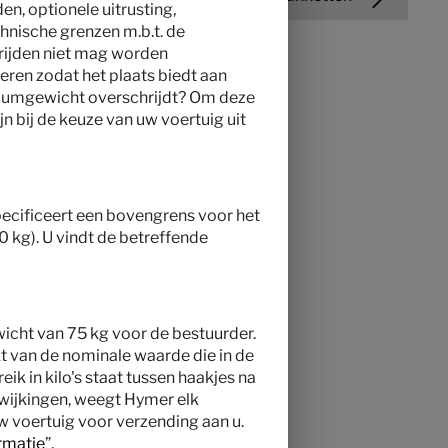
en, optionele uitrusting,
chnische grenzen m.b.t. de
 rijden niet mag worden
eren zodat het plaats biedt aan
imumgewicht overschrijdt? Om deze
jn bij de keuze van uw voertuig uit
specificeert een bovengrens voor het
00 kg). U vindt de betreffende
wicht van 75 kg voor de bestuurder.
kt van de nominale waarde die in de
k in kilo's staat tussen haakjes na
fwijkingen, weegt Hymer elk
w voertuig voor verzending aan u.
rmatie
”.