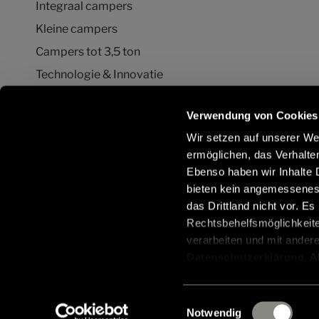
Integraal campers
Kleine campers
Campers tot 3,5 ton
Technologie & Innovatie
Quickstart campervideo's
Verwendung von Cookies
Camper en Buscamper Configurator
Wir setzen auf unserer Web
ermöglichen, das Verhalt
Ebenso haben wir Inhalte D
Blijf in contact met ons via sociale
Meer inf
bieten kein angemessenes 
netwerken:
Hymer-on
das Drittland nicht vor. E
/nl/nl/s
Rechtsbehelfsmöglichkeite
accesso
verarbeiten und mit ander
Datenschutzerklärung
. 
aus, erteilen Sie uns Ihre
Einwilligung ist freiwillig
© 2026 Hymer GmbH & Co. KG
Gewichtsinform
Einwilligungsauswahl
Einstellungen widerrufen 
Notwendig