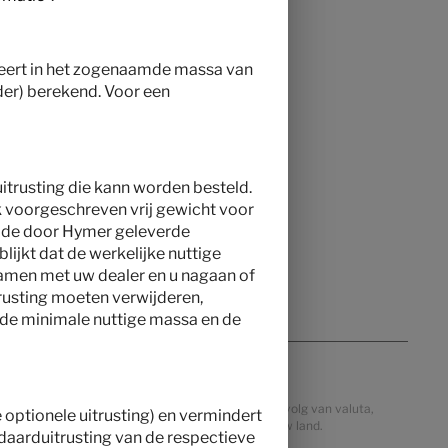
lteert in het zogenaamde massa van
der) berekend. Voor een
itrusting die kann worden besteld.
k voorgeschreven vrij gewicht voor
n de door Hymer geleverde
blijkt dat de werkelijke nuttige
samen met uw dealer en u nagaan of
trusting moeten verwijderen,
p de minimale nuttige massa en de
t. Prijzen in andere landen kunnen afwijken als gevolg van valuta,
e optionele uitrusting) en vermindert
lijke prijzen, belastingen en invoerrechten voor uw land.
daarduitrusting van de respectieve