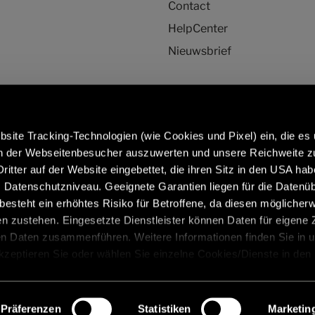
Contact
HelpCenter
Nieuwsbrief
site Tracking-Technologien (wie Cookies und Pixel) ein, die es
en der Webseitenbesucher auszuwerten und unsere Reichweite 
ritter auf der Website eingebettet, die ihren Sitz in den USA ha
ormatie over originele
Caravans in premium kwaliteit:
Datenschutzniveau. Geeignete Garantien liegen für die Datenüb
derdelen en -accessoires:
https://www.eriba.com/nl/nl
s besteht ein erhöhtes Risiko für Betroffene, da diesen möglicher
ervice/originele-onderdelen-
n zustehen. Eingesetzte Dienstleister können Daten für eigene
ires
en Daten zusammenführen. Weitere Informationen finden Sie in 
Akzeptieren Sie oder wählen Sie einzelne Cookies/Dienste in den
 Einwilligung zur Verarbeitung Ihrer Daten zu den genannten Zwe
, für den Besuch der Website nicht erforderlich und kann jederzeit 
atie
Colofon
Privacyverklaring
Veiligheidsaanbevelin
werden. Klicken Sie auf Ablehnen, werden nur die notwendigen C
Präferenzen
Statistiken
Marketin