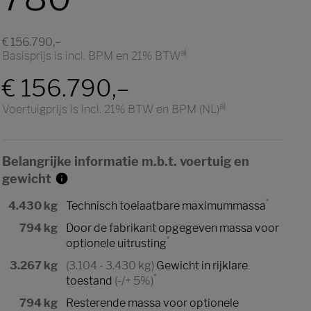
€ 156.790,–
a)
Basisprijs is incl. BPM en 21% BTW
€ 156.790,–
a)
Voertuigprijs is incl. 21% BTW en BPM (NL)
Belangrijke informatie m.b.t. voertuig en
gewicht
*
4.430 kg
Technisch toelaatbare maximummassa
794 kg
Door de fabrikant opgegeven massa voor
*
optionele uitrusting
3.267 kg
(3.104 - 3.430 kg)
Gewicht in rijklare
*
toestand
(-/+ 5%)
794 kg
Resterende massa voor optionele