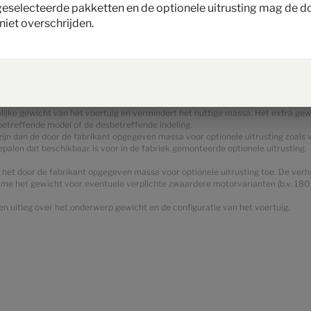
 geselecteerde pakketten en de optionele uitrusting mag de d
n de typegoedkeuringsprocedure is vastgesteld. Ten gevolge van fabricagetoler
 massa in rijklare toestand zijn wettelijk toegestaan en mogelijk. Het toelaatb
niet overschrijden.
ing is een berekende waarde voor elk type en elke indeling, die Hymer gebruik
e uitrusting is bedoeld om ervoor te zorgen dat het minimale nuttige massa, d.
sa van de door Hymer geleverde voertuigen. Het effectieve gewicht van uw voe
t de weging blijkt dat de feitelijke nuttige massa als gevolg van een toelaatbare
is, of het aantal zitplaatsen moeten verminderen of optionele uitrustingen m
iet worden overschreden.
itelijke gewicht van het voertuig en vermindert het nuttige massa. Het extra ge
betreffende model of de desbetreffende indeling.
zijn dan de door de fabrikant opgegeven massa voor optionele uitrusting zoals
alen dat beschikbaar is voor in de fabriek gemonteerde optionele uitrusting.
t door de fabrikant opgegeven massa voor optionele uitrusting toe. De verhog
name het gewicht voor eventuele verplichte zwaardere motorvarianten (b.v. 18
 en uitleg over het onderwerp gewicht en de configuratie van het voertuig.