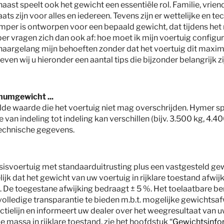
Indeling
aast speelt ook het gewicht een essentiële rol. Familie, vriend
ts zijn voor alles en iedereen. Tevens zijn er wettelijke en te
amper is ontworpen voor een bepaald gewicht, dat tijdens het
 vragen zich dan ook af: hoe moet ik mijn voertuig configur
 naargelang mijn behoeften zonder dat het voertuig dit max
ven wij u hieronder een aantal tips die bijzonder belangrijk zi
mumgewicht ...
stelde waarde die het voertuig niet mag overschrijden. Hymer 
e van indeling tot indeling kan verschillen (bijv. 3.500 kg, 4.4
 technische gegevens.
basisvoertuig met standaarduitrusting plus een vastgesteld ge
ijk dat het gewicht van uw voertuig in rijklare toestand afwij
 toegestane afwijking bedraagt ± 5 %. Het toelaatbare berei
 volledige transparantie te bieden m.b.t. mogelijke gewichtsa
ctielijn en informeert uw dealer over het weegresultaat van u
e massa in rijklare toestand, zie het hoofdstuk “
Gewichtsinfo