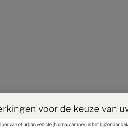
ird der Button zum Akzeptieren
erkingen voor de keuze van 
Stap 1 / 11
r van of urban vehicle (hierna: camper) is het bijzonder bela