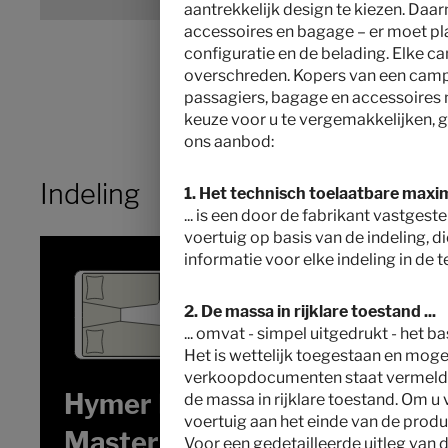
aantrekkelijk design te kiezen. Daarn
accessoires en bagage – er moet plaa
configuratie en de belading. Elke c
overschreden. Kopers van een camper
passagiers, bagage en accessoires
keuze voor u te vergemakkelijken, ge
ons aanbod:
Indeling
1. Het technisch toelaatbare maxi
... is een door de fabrikant vastge
voertuig op basis van de indeling, di
informatie voor elke indeling in de
2. De massa in rijklare toestand ...
... omvat - simpel uitgedrukt - het 
Het is wettelijk toegestaan en mogel
verkoopdocumenten staat vermeld. De
Hymer B-Klasse
de massa in rijklare toestand. Om u
voertuig aan het einde van de produ
MasterLine T 780
Voor een gedetailleerde uitleg van d