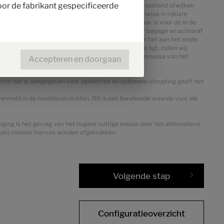
oor de fabrikant gespecificeerde
anties kan het feitelijk gewogen massa in rijklare toestand afwijken
are bereik in kilo's staat tussen haakjes na het massa in rijklare
t om het maximumgewicht te bepalen dat beschikbaar is voor de in de
w.z. het wettelijk voorgeschreven vrije gewicht voor bagage en achteraf
rtuig af fabriek kan alleen worden bepaald wanneer het aan het einde
 gewichtsafwijking onder de minimale nuttige massa ligt, zullen wij
oeten verwijderen. De technisch toelaatbare maximummassa van het
Accepteren en doorgaan
wicht dat is aangegeven voor pakketten en optionele uitrusting geeft het
 vermeld in de modeloverzichten. Dit is een berekende waarde voor elk
ing is het gevolg van het hogere nuttige massa door het alternatieve
0 pk) moeten hiervan worden afgetrokken.
Volgende stap
Configuratieoverzicht