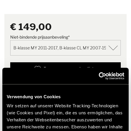
klasse CL MY 2007-19
originele onderdelen & accessoires.
Opmerking
Duurzame verpakking dankzij
€ 149,00
herbruikbare hoes met
praktische ritssluiting
Niet-bindende prijsaanbeveling*
Toevoegen aan verlanglijst
Past het artikel bij mijn voertuig?
Artikelnummer: 2292244
Verwendung von Cookies
* Originele Hymer accessoires zijn niet vanuit de fabriek
leverbaar, maar kunnen uitsluitend via uw handelspartner
Wir setzen auf unserer Website Tracking-Technologien
worden besteld en gemonteerd. Afbeeldingen zijn onder
(wie Cookies und Pixel) ein, die es uns ermöglichen, das
voorbehoud van wijzigingen.
Verhalten der Webseitenbesucher auszuwerten und
unsere Reichweite zu messen. Ebenso haben wir Inhalte