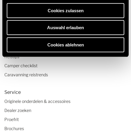
Technologie & Innovatie
erforderlich sind.
Cookies zulassen
Quickstart campervideo's
Camper en Buscamper Configurator
Auswahl erlauben
Reizen & Beleven
Cookies ablehnen
Reisverslagen
Reistips
Camper checklist
Caravanning reistrends
Service
Originele onderdelen & accessoires
Dealer zoeken
Proefrit
Brochures