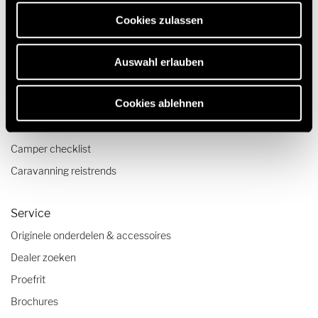
erforderlich sind.
Quickstart campervideo's
Cookies zulassen
Camper en Buscamper Configurator
Auswahl erlauben
Reizen & Beleven
Cookies ablehnen
Reisverslagen
Reistips
Camper checklist
Caravanning reistrends
Service
Originele onderdelen & accessoires
Dealer zoeken
Proefrit
Brochures