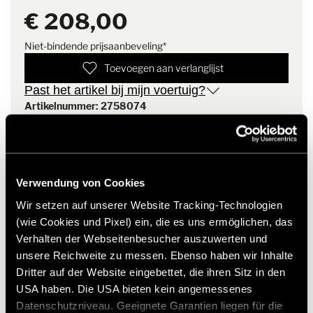
van het voertuig worden
€ 208,00
gemonteerd.
Niet-bindende prijsaanbeveling*
Montage-instructie
De mat wordt aan de
Toevoegen aan verlanglijst
linkerkant in het
Past het artikel bij mijn voertuig?
bestuurdersportier gehaakt en
aan de rechterkant in de
Artikelnummer: 2758074
biezenrail getrokken met
behulp van de meegeleverde
* Originele Hymer accessoires zijn niet vanuit de fabriek
biezenband en fleece.
leverbaar, maar kunnen uitsluitend via uw handelspartner
Vervolgens wordt hij van links
worden besteld en gemonteerd. Afbeeldingen zijn onder
gehaald en stevig
Verwendung von Cookies
voorbehoud van wijzigingen.
vastgemaakt - klaar in slechts
Wir setzen auf unserer Website Tracking-Technologien
een paar eenvoudige stappen.
(wie Cookies und Pixel) ein, die es uns ermöglichen, das
Verhalten der Webseitenbesucher auszuwerten und
unsere Reichweite zu messen. Ebenso haben wir Inhalte
Dritter auf der Website eingebettet, die ihren Sitz in den
USA haben. Die USA bieten kein angemessenes
Datenschutzniveau. Geeignete Garantien liegen für die