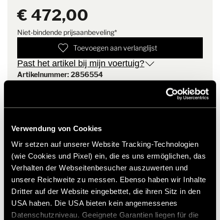
Gewicht
4.2 kg
€ 472,00
Opmerking
Mat materiaal blijft flexibel tot
Niet-bindende prijsaanbeveling*
-30 °C
Toevoegen aan verlanglijst
Past het artikel bij mijn voertuig?
Artikelnummer: 2856554
* Originele Hymer accessoires zijn niet vanuit de fabriek
leverbaar, maar kunnen uitsluitend via uw handelspartner
worden besteld en gemonteerd. Afbeeldingen zijn onder
Verwendung von Cookies
voorbehoud van wijzigingen.
Wir setzen auf unserer Website Tracking-Technologien
(wie Cookies und Pixel) ein, die es uns ermöglichen, das
Verhalten der Webseitenbesucher auszuwerten und
unsere Reichweite zu messen. Ebenso haben wir Inhalte
Dritter auf der Website eingebettet, die ihren Sitz in den
USA haben. Die USA bieten kein angemessenes
Datenschutzniveau. Geeignete Garantien liegen für die