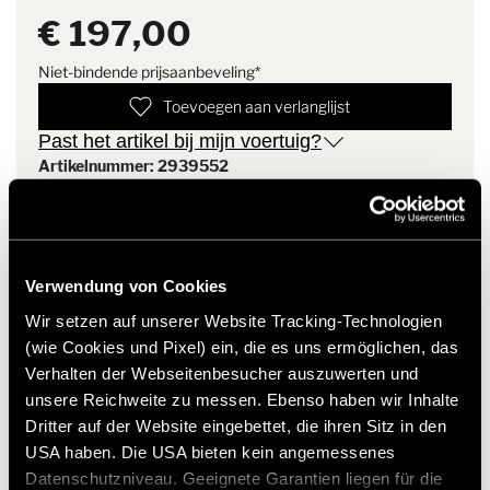
van het voertuig worden
€ 197,00
gemonteerd.
Niet-bindende prijsaanbeveling*
Montage-instructie
De mat wordt aan de
Toevoegen aan verlanglijst
linkerkant in het
Past het artikel bij mijn voertuig?
bestuurdersportier gehaakt en
aan de rechterkant in de
Artikelnummer: 2939552
biezenrail getrokken met
behulp van de meegeleverde
* Originele Hymer accessoires zijn niet vanuit de fabriek
biezenband en fleece.
leverbaar, maar kunnen uitsluitend via uw handelspartner
Vervolgens wordt hij van links
worden besteld en gemonteerd. Afbeeldingen zijn onder
gehaald en stevig
Verwendung von Cookies
voorbehoud van wijzigingen.
vastgemaakt - klaar in slechts
Wir setzen auf unserer Website Tracking-Technologien
een paar eenvoudige stappen.
(wie Cookies und Pixel) ein, die es uns ermöglichen, das
Verhalten der Webseitenbesucher auszuwerten und
unsere Reichweite zu messen. Ebenso haben wir Inhalte
Dritter auf der Website eingebettet, die ihren Sitz in den
USA haben. Die USA bieten kein angemessenes
Datenschutzniveau. Geeignete Garantien liegen für die