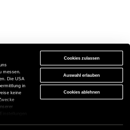
Cookies zulassen
 uns
zu messen.
Auswahl erlauben
ben. Die USA
Ontdek onze reisportal:
ermittlung in
https://www.freeontour.com/nl
Cookies ablehnen
weise keine
 Zwecke
unserer
 Einstellungen
cken. Die
über die
gen
Legal informatie
Klokkenluidersysteem