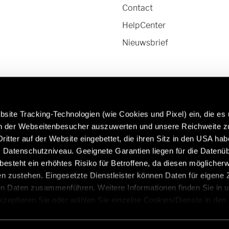
Contact
HelpCenter
Nieuwsbrief
site Tracking-Technologien (wie Cookies und Pixel) ein, die es
en der Webseitenbesucher auszuwerten und unsere Reichweite 
ritter auf der Website eingebettet, die ihren Sitz in den USA ha
ormatie over originele
Caravans in premium kwaliteit:
Datenschutzniveau. Geeignete Garantien liegen für die Datenüb
derdelen en -accessoires:
https://www.eriba.com/nl/nl
s besteht ein erhöhtes Risiko für Betroffene, da diesen möglicher
ervice/originele-onderdelen-
n zustehen. Eingesetzte Dienstleister können Daten für eigene
ires
en Daten zusammenführen. Weitere Informationen finden Sie in 
Akzeptieren Sie oder wählen Sie einzelne Cookies/Dienste in den
 Einwilligung zur Verarbeitung Ihrer Daten zu den genannten Zwe
, für den Besuch der Website nicht erforderlich und kann jederzeit 
tie
Colofon
Privacyverklaring
Veiligheidsaanbevelin