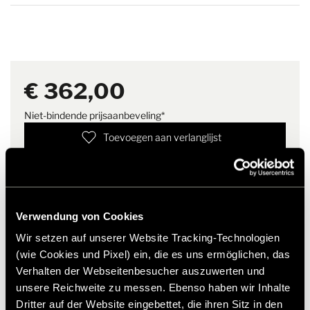
aan totdat de lithiumbatterij leeg is en de stroom van de AGM-
Gewicht
0.3 kg
Ons
helpcentrum
biedt u uitgebreide antwoorden over Hymer
batterij wordt afgenomen).
originele onderdelen & accessoires.
Alle benodigde aansluitkabels naar het accublok zijn al bij de
levering inbegrepen.
€ 362,00
Niet-bindende prijsaanbeveling*
Toevoegen aan verlanglijst
Past het artikel bij mijn voertuig?
Artikelnummer: 3073483
* Originele Hymer accessoires zijn niet vanuit de fabriek
Verwendung von Cookies
leverbaar, maar kunnen uitsluitend via uw handelspartner
Wir setzen auf unserer Website Tracking-Technologien
worden besteld en gemonteerd. Afbeeldingen zijn onder
voorbehoud van wijzigingen.
(wie Cookies und Pixel) ein, die es uns ermöglichen, das
Verhalten der Webseitenbesucher auszuwerten und
unsere Reichweite zu messen. Ebenso haben wir Inhalte
Dritter auf der Website eingebettet, die ihren Sitz in den