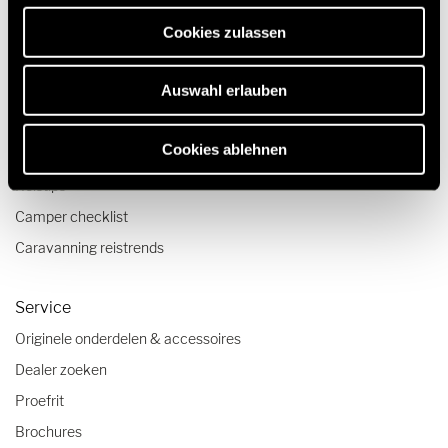
Technologie & Innovatie
erforderlich sind.
Cookies zulassen
Quickstart campervideo's
Camper en Buscamper Configurator
Auswahl erlauben
Reizen & Beleven
Cookies ablehnen
Reisverslagen
Reistips
Camper checklist
Caravanning reistrends
Service
Originele onderdelen & accessoires
Dealer zoeken
Proefrit
Brochures