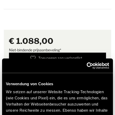
€ 1.088,00
Niet-bindende prijsaanbeveling*
Toevoegen aan verlanglijst
Past het artikel bij mijn voertuig?
Artikelnummer: 8502684
Verwendung von Cookies
* Originele Hymer accessoires zijn niet vanuit de fabriek
leverbaar, maar kunnen uitsluitend via uw handelspartner
Wir setzen auf unserer Website Tracking-Technologien
worden besteld en gemonteerd. Afbeeldingen zijn onder
(wie Cookies und Pixel) ein, die es uns ermöglichen, das
voorbehoud van wijzigingen.
Verhalten der Webseitenbesucher auszuwerten und
unsere Reichweite zu messen. Ebenso haben wir Inhalte