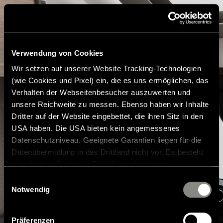
Verwendung von Cookies
Wir setzen auf unserer Website Tracking-Technologien
(wie Cookies und Pixel) ein, die es uns ermöglichen, das
Verhalten der Webseitenbesucher auszuwerten und
unsere Reichweite zu messen. Ebenso haben wir Inhalte
Dritter auf der Website eingebettet, die ihren Sitz in den
USA haben. Die USA bieten kein angemessenes
Datenschutzniveau. Geeignete Garantien liegen für die
Datenübermittlung in das Drittland nicht vor. Es besteht
ein erhöhtes Risiko für Betroffene, da diesen
möglicherweise keine Rechtsbehelfsmöglichkeiten
Einwilligungsauswahl
zustehen. Eingesetzte Dienstleister können Daten für
Notwendig
eigene Zwecke verarbeiten und mit anderen Daten
zusammenführen. Weitere Informationen finden Sie in
Präferenzen