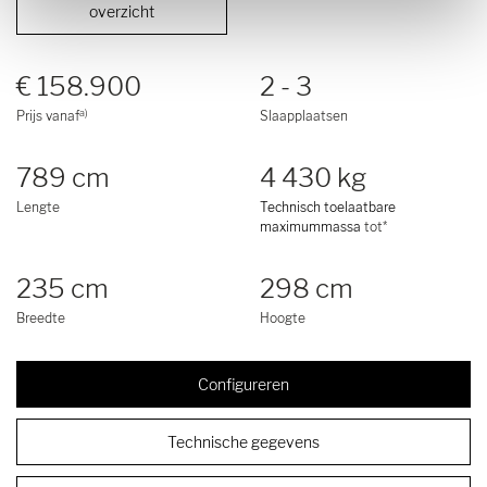
overzicht
€ 158.900
2 - 3
a)
Prijs vanaf
Slaapplaatsen
789 cm
4 430 kg
Lengte
Technisch toelaatbare
maximummassa
tot*
235 cm
298 cm
Breedte
Hoogte
Configureren
Technische gegevens