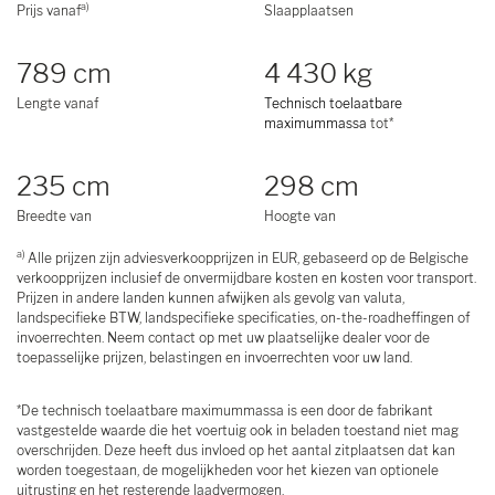
a)
Prijs vanaf
Slaapplaatsen
789 cm
4 430 kg
Lengte vanaf
Technisch toelaatbare
maximummassa
tot*
235 cm
298 cm
Breedte van
Hoogte van
a)
Alle prijzen zijn adviesverkoopprijzen in EUR, gebaseerd op de Belgische
verkoopprijzen inclusief de onvermijdbare kosten en kosten voor transport.
Prijzen in andere landen kunnen afwijken als gevolg van valuta,
landspecifieke BTW, landspecifieke specificaties, on-the-roadheffingen of
invoerrechten. Neem contact op met uw plaatselijke dealer voor de
toepasselijke prijzen, belastingen en invoerrechten voor uw land.
*De technisch toelaatbare maximummassa is een door de fabrikant
vastgestelde waarde die het voertuig ook in beladen toestand niet mag
overschrijden. Deze heeft dus invloed op het aantal zitplaatsen dat kan
worden toegestaan, de mogelijkheden voor het kiezen van optionele
uitrusting en het resterende laadvermogen.