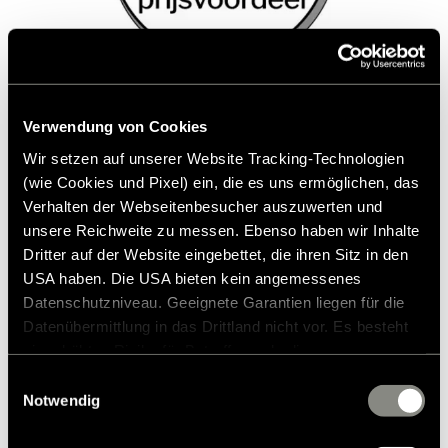
Elegant zwart, volledig comfort
Verwendung von Cookies
Wir setzen auf unserer Website Tracking-Technologien
De Hymer B-ML T BlackLine wordt
(wie Cookies und Pixel) ein, die es uns ermöglichen, das
gekenmerkt door een sterk design, techniek
Verhalten der Webseitenbesucher auszuwerten und
unsere Reichweite zu messen. Ebenso haben wir Inhalte
met visie en comfort zonder compromissen.
Dritter auf der Website eingebettet, die ihren Sitz in den
Ontdek de vele extra's en profiteer van het
USA haben. Die USA bieten kein angemessenes
aantrekkelijke prijsvoordeel.
Datenschutzniveau. Geeignete Garantien liegen für die
Datenübermittlung in das Drittland nicht vor. Es besteht
ein erhöhtes Risiko für Betroffene, da diesen
Heeft u al besloten of nog vragen? Uw
möglicherweise keine Rechtsbehelfsmöglichkeiten
Einwilligungsauswahl
Hymer-dealer helpt u graag verder.
zustehen. Eingesetzte Dienstleister können Daten für
Notwendig
eigene Zwecke verarbeiten und mit anderen Daten
zusammenführen. Weitere Informationen finden Sie in