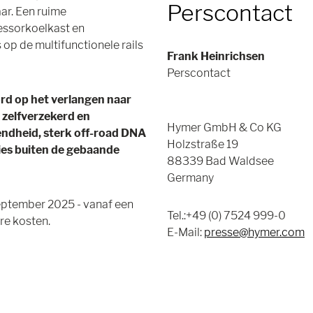
Perscontact
aar. Een ruime
essorkoelkast en
op de multifunctionele rails
Frank Heinrichsen
Perscontact
rd op het verlangen naar
 zelfverzekerd en
Hymer GmbH & Co KG
endheid, sterk off-road DNA
Holzstraße 19
ties buiten de gebaande
88339 Bad Waldsee
Germany
eptember 2025 - vanaf een
Tel.:+49 (0) 7524 999-0
re kosten.
E-Mail:
presse@hymer.com