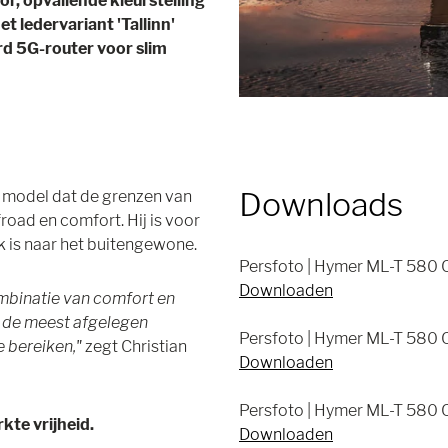
r, opvallende kleurstelling
t ledervariant 'Tallinn'
 5G-router voor slim
Downloads
 model dat de grenzen van
road en comfort. Hij is voor
k is naar het buitengewone.
Persfoto | Hymer ML-T 580 C
Downloaden
mbinatie van comfort en
fs de meest afgelegen
Persfoto | Hymer ML-T 580 C
 bereiken,"
zegt Christian
Downloaden
Persfoto | Hymer ML-T 580 C
kte vrijheid.
Downloaden