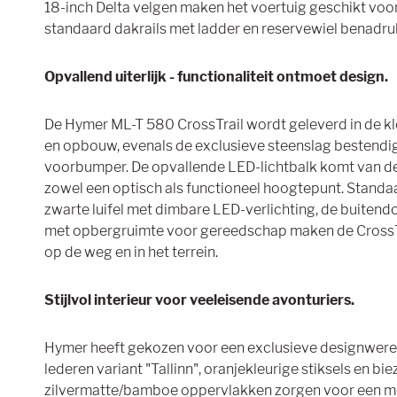
18-inch Delta velgen maken het voertuig geschikt voor
standaard dakrails met ladder en reservewiel benadruk
Opvallend uiterlijk - functionaliteit ontmoet design.
De Hymer ML-T 580 CrossTrail wordt geleverd in de k
en opbouw, evenals de exclusieve steenslag bestendi
voorbumper. De opvallende LED-lichtbalk komt van de
zowel een optisch als functioneel hoogtepunt. Standa
zwarte luifel met dimbare LED-verlichting, de buitend
met opbergruimte voor gereedschap maken de CrossTra
op de weg en in het terrein.
Stijlvol interieur voor veeleisende avonturiers.
Hymer heeft gekozen voor een exclusieve designwereld
lederen variant "Tallinn", oranjekleurige stiksels en bi
zilvermatte/bamboe oppervlakken zorgen voor een mo