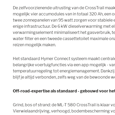
De zelfvoorzienende uitrusting van de CrossTrail maakt 
mogelijk: vier accumodules van in totaal 320 Ah, een
twee zonnepanelen van 95 watt zorgen voor stabiele e
enige infrastructuur. De 6 kW dieselverwarming met el
verwarmingselement minimaliseert het gasverbruik, te
water filter en een tweede cassettetoilet maximale on
reizen mogelijk maken.
Het standaard Hymer Connect systeem maakt centrale
belangrijke voertuigfuncties via een app mogelijk - van
temperatuurregeling tot energiemanagement. Dankzij
blijf je altijd verbonden, zelfs weg van de bewoonde w
Off-road-expertise als standaard - gebouwd voor h
Grind, bos of strand: de ML-T 580 CrossTrail is klaar v
Vierwielaandrijving, verhoogd, bodembescherming vo