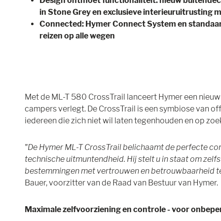
Design ontmoet functionaliteit: nieuw buitendeco
in Stone Grey en exclusieve interieuruitrusting me
Connected: Hymer Connect System en standaard
reizen op alle wegen
Met de ML-T 580 CrossTrail lanceert Hymer een nieuw
campers verlegt. De CrossTrail is een symbiose van off
iedereen die zich niet wil laten tegenhouden en op zoe
"De Hymer ML-T CrossTrail belichaamt de perfecte co
technische uitmuntendheid. Hij stelt u in staat om zel
bestemmingen met vertrouwen en betrouwbaarheid te
Bauer, voorzitter van de Raad van Bestuur van Hymer.
Maximale zelfvoorziening en controle - voor onbeper