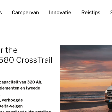
s
Campervan
Innovatie
Reistips
r the
580 CrossTrail
apaciteit van 320 Ah,
selementen en tweede
.
g, verhoogde
Delta-velgen