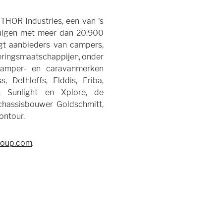
THOR Industries, een van 's
tuigen met meer dan 20.900
gt aanbieders van campers,
ieringsmaatschappijen, onder
amper- en caravanmerken
 Dethleffs, Elddis, Eriba,
, Sunlight en Xplore, de
chassisbouwer Goldschmitt,
ontour.
roup.com
.