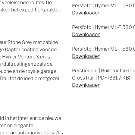
 veeleisende routes. De
Persfoto | Hymer ML-T 580 Cr
ken het expeditie karakter.
Downloaden
Persfoto | Hymer ML-T 580 C
Downloaden
leur Stone Grey met cabine
Persfoto | Hymer ML-T 580 Cr
ge Raptor coating voor de
Downloaden
 Hymer Venture S en is
arduitrustingen zoals de
Persbericht | Built for the 
ouche en de royale garage
CrossTrail | PDF (331.7 KB)
il tot de ideale metgezel -
Downloaden
 in het interieur: de nieuwe
ezen en elegante
derne, automotive look. Als