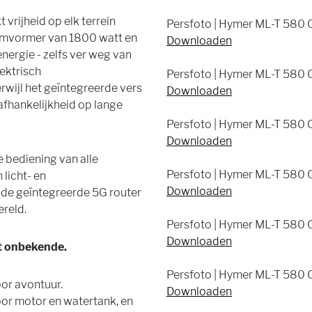
vrijheid op elk terrein
Persfoto | Hymer ML-T 580 Cr
 omvormer van 1800 watt en
Downloaden
nergie - zelfs ver weg van
ektrisch
Persfoto | Hymer ML-T 580 Cr
rwijl het geïntegreerde vers
Downloaden
afhankelijkheid op lange
Persfoto | Hymer ML-T 580 Cr
Downloaden
 bediening van alle
Persfoto | Hymer ML-T 580 Cr
 licht- en
Downloaden
 de geïntegreerde 5G router
ereld.
Persfoto | Hymer ML-T 580 C
Downloaden
et onbekende.
Persfoto | Hymer ML-T 580 C
oor avontuur.
Downloaden
or motor en watertank, en