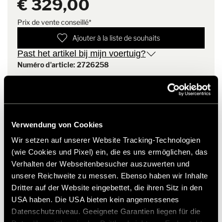
€ 329,00
Draagvermogen 1.350 kg
Leveringsomvang
Originele Fiat wielbouten kunnen worden gebruikt
Een velg
Prix de vente conseillé*
Ajouter à la liste de souhaits
Opmerking
Offset 68, boutcirkel: 5 X 130,
Past het artikel bij mijn voertuig?
voor Fiat X 290 zwaar chassis
Numéro d'article: 2726258
Montage-instructie
Originele Fiat wielbouten
* Originele Hymer accessoires zijn niet vanuit de fabriek
kunnen worden gebruikt
leverbaar, maar kunnen uitsluitend via uw handelspartner
worden besteld en gemonteerd. Afbeeldingen zijn onder
voorbehoud van wijzigingen.
Verwendung von Cookies
Wir setzen auf unserer Website Tracking-Technologien
(wie Cookies und Pixel) ein, die es uns ermöglichen, das
Verhalten der Webseitenbesucher auszuwerten und
unsere Reichweite zu messen. Ebenso haben wir Inhalte
Dritter auf der Website eingebettet, die ihren Sitz in den
USA haben. Die USA bieten kein angemessenes
Datenschutzniveau. Geeignete Garantien liegen für die