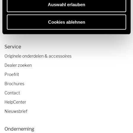
Reisverslagen
Auswahl erlauben
Reistips
Caravanning reistrends
Cookies ablehnen
Camper checklist
Service
Originele onderdelen & accessoires
Dealer zoeken
Proefrit
Brochures
Contact
HelpCenter
Nieuwsbrief
Onderneming