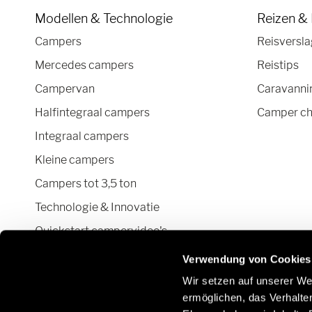
Modellen & Technologie
Reizen &
Campers
Reisversl
Mercedes campers
Reistips
Campervan
Caravannin
Halfintegraal campers
Camper ch
Integraal campers
Kleine campers
Campers tot 3,5 ton
Technologie & Innovatie
Quickstart campervideo's
Camper en Campervan Configurator
Verwendung von Cookies
Wir setzen auf unserer Web
ermöglichen, das Verhalt