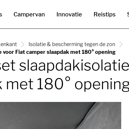
s
Campervan
Innovatie
Reistips
tenkant
Isolatie & bescherming tegen de zon
ie voor Fiat camper slaapdak met 180° opening
set slaapdakisolatie
k met 180° openin