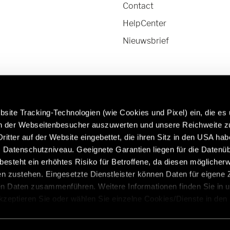
Contact
HelpCenter
Nieuwsbrief
site Tracking-Technologien (wie Cookies und Pixel) ein, die es
en der Webseitenbesucher auszuwerten und unsere Reichweite 
ritter auf der Website eingebettet, die ihren Sitz in den USA ha
ormatie over originele
Caravans in premium kwaliteit:
Datenschutzniveau. Geeignete Garantien liegen für die Datenüb
derdelen en -accessoires:
https://www.eriba.com/be/nl
s besteht ein erhöhtes Risiko für Betroffene, da diesen möglicher
ervice/originele-
n zustehen. Eingesetzte Dienstleister können Daten für eigene
len-accessoires
en Daten zusammenführen. Weitere Informationen finden Sie in 
Akzeptieren Sie oder wählen Sie einzelne Cookies/Dienste in den
 Einwilligung zur Verarbeitung Ihrer Daten zu den genannten Zwe
, für den Besuch der Website nicht erforderlich und kann jederzeit 
tie
Colofon
Privacyverklaring
Veiligheidsaanbevelin