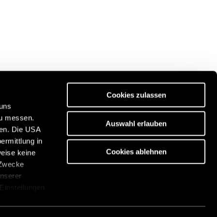
Cookies zulassen
 uns
zu messen.
Auswahl erlauben
ben. Die USA
Ontdek onze reisportal:
ermittlung in
https://www.freeontour.com/nl
Cookies ablehnen
weise keine
 Zwecke
unserer
 Einstellungen
cken. Die
über die
gen
Legal informatie
Klokkenluidersysteem