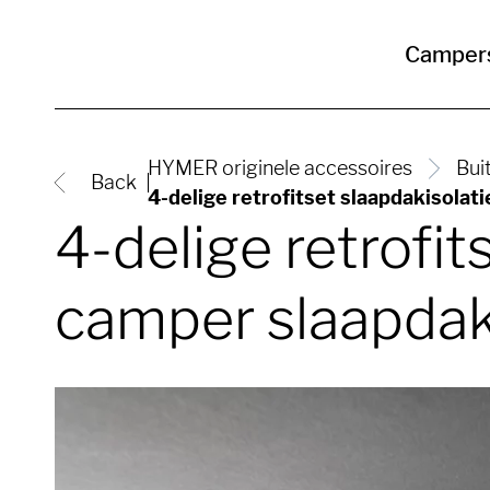
Camper
HYMER originele accessoires
Bui
Back
4-delige retrofitset slaapdakisolat
4-delige retrofit
camper slaapda