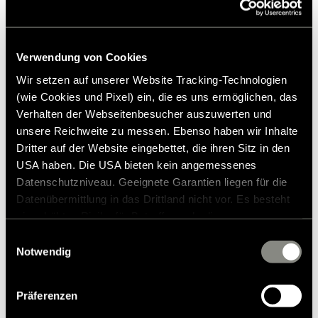
Verwendung von Cookies
Wir setzen auf unserer Website Tracking-Technologien
(wie Cookies und Pixel) ein, die es uns ermöglichen, das
Verhalten der Webseitenbesucher auszuwerten und
unsere Reichweite zu messen. Ebenso haben wir Inhalte
Dritter auf der Website eingebettet, die ihren Sitz in den
USA haben. Die USA bieten kein angemessenes
Datenschutzniveau. Geeignete Garantien liegen für die
Datenübermittlung in das Drittland nicht vor. Es besteht
ein erhöhtes Risiko für Betroffene, da diesen
möglicherweise keine Rechtsbehelfsmöglichkeiten
Einwilligungsauswahl
Accu S upgrade set 3e accu MLT vanaf
zustehen. Eingesetzte Dienstleister können Daten für
Notwendig
eigene Zwecke verarbeiten und mit anderen Daten
MY 2024
zusammenführen. Weitere Informationen finden Sie in
Präferenzen
€ 1.649,00
unserer
Datenschutzerklärung
. Akzeptieren Sie oder
RRP*
wählen Sie einzelne Cookies/Dienste in den