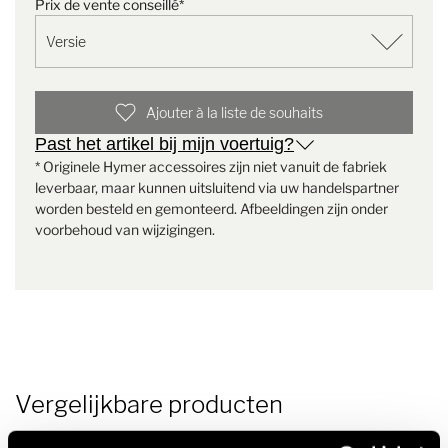
Prix de vente conseillé*
1 zekering
Opmerking
Om de batterijen sneller op te
1 batterijhouder
laden, raden we aan de
originele extra oplader te
Retrofit-kit 4e batterij S in ML-T vanaf MY 2024
bestellen
Leveringsomvang:
Ajouter à la liste de souhaits
1 batterij S
Past het artikel bij mijn voertuig?
1 montageset per stuk
* Originele Hymer accessoires zijn niet vanuit de fabriek
1 Aansluitkabel batterij S naar zekeringkast 800 mm
leverbaar, maar kunnen uitsluitend via uw handelspartner
1 zekering
worden besteld en gemonteerd. Afbeeldingen zijn onder
voorbehoud van wijzigingen.
Aanwijzing:
Om de accu's sneller op te laden, raden wij aan de
originele extra oplader te bestellen
Artikelnummer: 8502543
Vergelijkbare producten