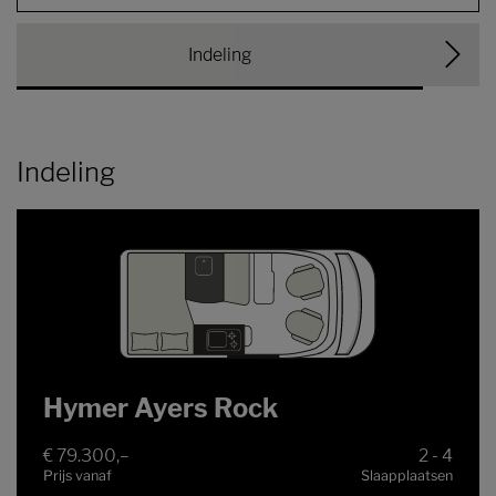
Indeling
Indeling
Hymer Ayers Rock
€ 79.300,–
2 - 4
Prijs vanaf
Slaapplaatsen