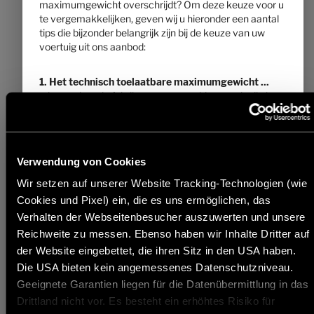
maximumgewicht overschrijdt? Om deze keuze voor u
te vergemakkelijken, geven wij u hieronder een aantal
€ 80.900,–
2 - 4
tips die bijzonder belangrijk zijn bij de keuze van uw
Prijs vanaf
Slaapplaatsen
voertuig uit ons aanbod:
5,99 m
3500 kg
Lengte
Technisch toelaatbare maximummassa
*
1. Het technisch toelaatbare maximumgewicht ...
... is een door de fabrikant vastgestelde waarde die het
voertuig niet mag overschrijden. Hymer specificeert
Indeling kiezen
een bovengrens voor het voertuig op basis van de
indeling, die van indeling tot indeling kan verschillen
(bijv. 3.500 kg, 4.400 kg). U vindt de betreffende
Verwendung von Cookies
informatie voor elke indeling in de technische
gegevens.
Wir setzen auf unserer Website Tracking-Technologien (wie
Cookies und Pixel) ein, die es uns ermöglichen, das
2. De massa in rijklare toestand ...
Verhalten der Webseitenbesucher auszuwerten und unsere
... omvat - simpel uitgedrukt - het basisvoertuig met
Reichweite zu messen. Ebenso haben wir Inhalte Dritter auf
standaarduitrusting plus een vastgesteld gewicht van
der Website eingebettet, die ihren Sitz in den USA haben.
75 kg voor de bestuurder. Het is wettelijk toegestaan en
Die USA bieten kein angemessenes Datenschutzniveau.
mogelijk dat het gewicht van uw voertuig in rijklare
Geeignete Garantien liegen für die Datenübermittlung in das
toestand afwijkt van de nominale waarde die in de
verkoopdocumenten staat vermeld. De toegestane
Drittland nicht vor. Es besteht ein erhöhtes Risiko für
afwijking bedraagt ± 5 %. Het toelaatbare bereik in