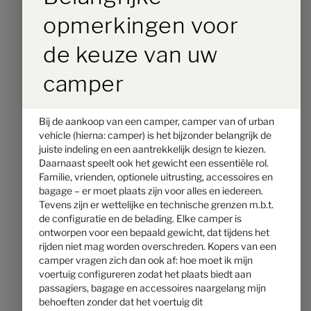
€ 80.900,–
2 - 4
opmerkingen voor
Prijs vanaf
Slaapplaatsen
5,99 m
3500 kg
de keuze van uw
Lengte
Technisch toelaatbare maximummassa
*
camper
Indeling kiezen
Bij de aankoop van een camper, camper van of urban
vehicle (hierna: camper) is het bijzonder belangrijk de
juiste indeling en een aantrekkelijk design te kiezen.
Daarnaast speelt ook het gewicht een essentiële rol.
Familie, vrienden, optionele uitrusting, accessoires en
bagage – er moet plaats zijn voor alles en iedereen.
Tevens zijn er wettelijke en technische grenzen m.b.t.
de configuratie en de belading. Elke camper is
ontworpen voor een bepaald gewicht, dat tijdens het
rijden niet mag worden overschreden. Kopers van een
camper vragen zich dan ook af: hoe moet ik mijn
voertuig configureren zodat het plaats biedt aan
passagiers, bagage en accessoires naargelang mijn
Hymer Yosemite
behoeften zonder dat het voertuig dit