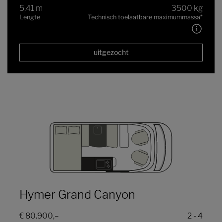
5,41 m
3500 kg
Lengte
Technisch toelaatbare maximummassa
*
uitgezocht
Hymer Grand Canyon
€ 80.900,–
2 - 4