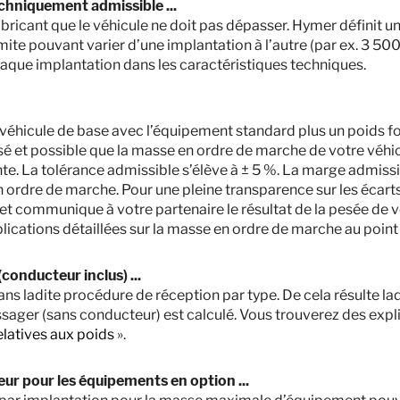
chniquement admissible ...
80 900,– €
2 - 4
fabricant que le véhicule ne doit pas dépasser. Hymer définit u
A partir de
Couchages
imite pouvant varier d’une implantation à l’autre (par ex. 3 50
5,99
3500 kg
aque implantation dans les caractéristiques techniques.
m
Masse en charge maximale
techniquement admissible
*
Longueur
u véhicule de base avec l’équipement standard plus un poids fo
isé et possible que la masse en ordre de marche de votre véhi
Sélectionner ce modèle
te. La tolérance admissible s’élève à ± 5 %. La marge admiss
 ordre de marche. Pour une pleine transparence sur les écart
 et communique à votre partenaire le résultat de la pesée de v
lications détaillées sur la masse en ordre de marche au point
conducteur inclus) ...
 dans ladite procédure de réception par type. De cela résulte l
ssager (sans conducteur) est calculé. Vous trouverez des expl
elatives aux poids
».
teur pour les équipements en option ...