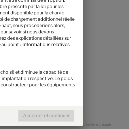
uvant être commandé en option.
re prescrite par la loi pour les
ment disponible pour la charge
lité de chargement additionnel réelle
 haut, nous procéderions alors,
pour savoir si nous devons
rez des explications détaillées sur
 au point «
Informations relatives
choisi) et diminue la capacité de
l’implantation respective. Le poids
le constructeur pour les équipements
Accepter et continuer
e, de la TVA, des taxes et des droits d'importation propres à chaque