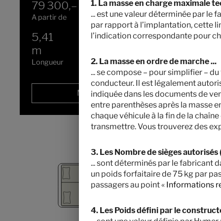
1. La masse en charge maximale te
79 300,– €
2 - 4
... est une valeur déterminée par le 
A partir de
Couchages
par rapport à l’implantation, cette l
5,41
3500 kg
l’indication correspondante pour ch
m
Masse en charge maximale
techniquement admissible
*
2. La masse en ordre de marche ...
Longueur
... se compose – pour simplifier – d
conducteur. Il est légalement autor
Modèle sélectionné
indiquée dans les documents de ven
entre parenthèses après la masse en
chaque véhicule à la fin de la chaîne
transmettre. Vous trouverez des exp
3. Les Nombre de sièges autorisés (
... sont déterminés par le fabricant
un poids forfaitaire de 75 kg par pa
passagers au point «
Informations r
4. Les Poids défini par le construc