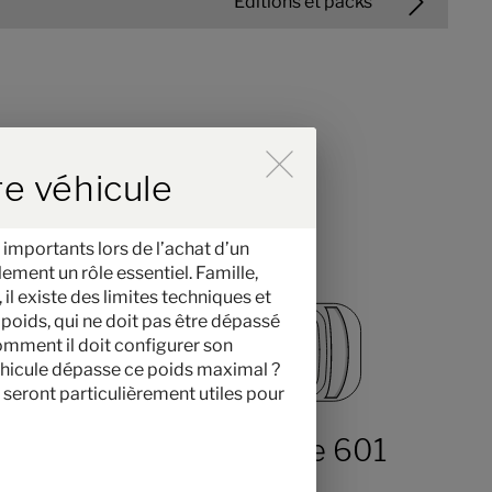
Éditions et packs
 der Hinweise im Overlay aktiv
re véhicule
 importants lors de l’achat d’un
ement un rôle essentiel. Famille,
il existe des limites techniques et
poids, qui ne doit pas être dépassé
comment il doit configurer son
véhicule dépasse ce poids maximal ?
 seront particulièrement utiles pour
Hymer Yellowstone 601