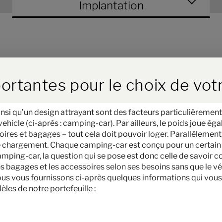
Implantation
ird der Button zum Akzeptieren
ortantes pour le choix de vot
nsi qu’un design attrayant sont des facteurs particulièrement
icle (ci-après : camping-car). Par ailleurs, le poids joue égal
res et bagages – tout cela doit pouvoir loger. Parallèlement, 
 le chargement. Chaque camping-car est conçu pour un certain 
 camping-car, la question qui se pose est donc celle de savoir 
les bagages et les accessoires selon ses besoins sans que le 
nous vous fournissons ci-après quelques informations qui vous
èles de notre portefeuille :
Hymer Grand Canyon