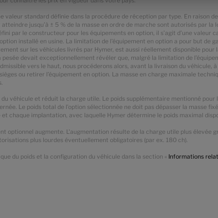
ur connaître les prix en vigueur dans votre pays.
une valeur standard définie dans la procédure de réception par type. En raison 
 atteindre jusqu’à ± 5 % de la masse en ordre de marche sont autorisés par la 
ini par le constructeur pour les équipements en option, il s’agit d’une valeur
ption installé en usine. La limitation de l’équipement en option a pour but de g
eurement sur les véhicules livrés par Hymer, est aussi réellement disponible pou
la pesée devait exceptionnellement révéler que, malgré la limitation de l’équipe
 admissible vers le haut, nous procéderons alors, avant la livraison du véhicul
e sièges ou retirer l’équipement en option. La masse en charge maximale techn
s.
u véhicule et réduit la charge utile. Le poids supplémentaire mentionné pour 
rnée. Le poids total de l’option sélectionnée ne doit pas dépasser la masse fix
 et chaque implantation, avec laquelle Hymer détermine le poids maximal dispon
t optionnel augmente. L'augmentation résulte de la charge utile plus élevée grâc
otorisations plus lourdes éventuellement obligatoires (par ex. 180 ch).
que du poids et la configuration du véhicule dans la section «
Informations rela