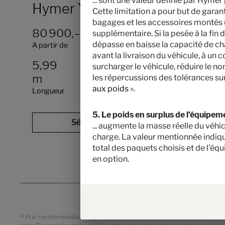
... sont une valeur définie par Hy
Hymer Yosemite
Cette limitation a pour but de garant
bagages et les accessoires montés u
80 900,– €
2 - 4
supplémentaire. Si la pesée à la fin
dépasse en baisse la capacité de cha
A partir de
Couchages
avant la livraison du véhicule, à u
5,99
3500 kg
surcharger le véhicule, réduire le n
m
les répercussions des tolérances sur
Masse en charge maximale
techniquement admissible
*
aux poids
».
Longueur
5. Le poids en surplus de l’équipeme
Sélectionner ce modèle
... augmente la masse réelle du véhi
charge. La valeur mentionnée indiqu
total des paquets choisis et de l’éq
en option.
a)
Prix recommandés, sans engagement, basés sur les tarifs valables pour 