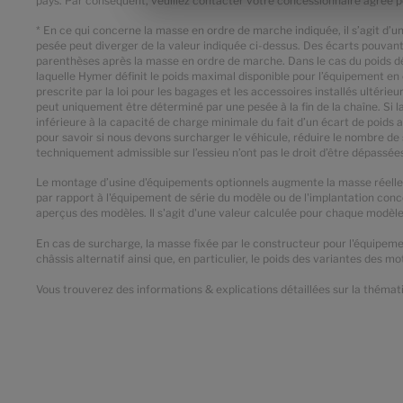
pays. Par conséquent, veuillez contacter votre concessionnaire agréé po
* En ce qui concerne la masse en ordre de marche indiquée, il s’agit d’
pesée peut diverger de la valeur indiquée ci-dessus. Des écarts pouvant
parenthèses après la masse en ordre de marche. Dans le cas du poids déf
laquelle Hymer définit le poids maximal disponible pour l’équipement en o
prescrite par la loi pour les bagages et les accessoires installés ultéri
peut uniquement être déterminé par une pesée à la fin de la chaîne. Si 
inférieure à la capacité de charge minimale du fait d’un écart de poids
pour savoir si nous devons surcharger le véhicule, réduire le nombre d
techniquement admissible sur l’essieu n’ont pas le droit d’être dépassée
Le montage d’usine d'équipements optionnels augmente la masse réelle d
par rapport à l'équipement de série du modèle ou de l'implantation conce
aperçus des modèles. Il s'agit d'une valeur calculée pour chaque modèle
En cas de surcharge, la masse fixée par le constructeur pour l'équipemen
châssis alternatif ainsi que, en particulier, le poids des variantes des m
Vous trouverez des informations & explications détaillées sur la thémati