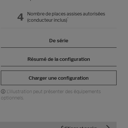
4
Nombre de places assises autorisées
*
(conducteur inclus)
De série
Résumé de la configuration
Charger une configuration
L'illustration peut présenter des équipements
optionnels.