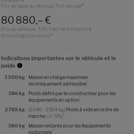
79 300,– €
a)
Prix de base du véhicule TVA incluse
80 880,– €
Prix du véhicule, TVA, frais de transport &
a)
d'homologation inclus
Indications importantes sur le véhicule et le
poids
3 500 kg
Masse en charge maximale
*
techniquement admissible
386 kg
Poids défini par le constructeur pour les
*
équipements en option
2 785 kg
(2 646 - 2 924 kg)
Poids à vide en ordre de
*
marche
(-/+ 5%)
386 kg
Masse restante pour les équipements
*
optionnels