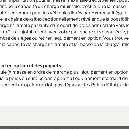
mer par implantation pour la masse maximale d’équipement po
Hymer Yellowstone 640
ir que la capacité de charge minimale, c’est-à-dire la masse lib
ltérieurement pour les véhicules livrés par Hymer soit égale
82 000,– €
2 - 4
 de la chaîne devait exceptionnellement révéler que la possibi
rge minimale par suite d’un écart de poids admissible vers le
A partir de
Couchages
n contrôle conjointement avec votre partenaire et vous-même, 
6,36
3500 kg
ombre de sièges ou retirer l’équipement en option. Vous trouve
m
 la capacité de charge minimale et la masse de la charge utile
Masse en charge maximale
techniquement admissible
*
Longueur
nt en option et des paquets ...
Sélectionner ce modèle
cule (= masse en ordre de marche plus l’équipement en option 
e le poids en surplus par rapport à l’équipement standard de 
uipement en option ne doit pas dépasser les Poids défini par 
la Belgique. Les prix dans d'autres pays peuvent différer en raison de la devis