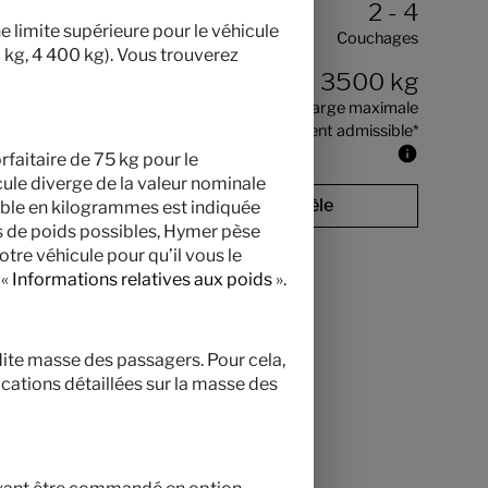
80 900,– €
2 - 4
ne limite supérieure pour le véhicule
A partir de
Couchages
0 kg, 4 400 kg). Vous trouverez
5,99
3500 kg
m
Masse en charge maximale
techniquement admissible
*
Longueur
rfaitaire de 75 kg pour le
cule diverge de la valeur nominale
Sélectionner ce modèle
ible en kilogrammes est indiquée
s de poids possibles, Hymer pèse
otre véhicule pour qu’il vous le
 «
Informations relatives aux poids
».
adite masse des passagers. Pour cela,
ications détaillées sur la masse des