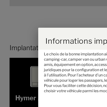
Durch Scrolling w
Informations imp
Implantation
Le choix de la bonne implantation ai
camping-car, camper van ou urban veh
amis, équipement en option, accessoi
juridiques pour la configuration et
à l’utilisation. Pour l’acheteur d’un
véhicule pour loger les passagers, 
Pour vous faciliter cette décision, 
choisir votre véhicule parmi les mod
Hymer Ayers Rock