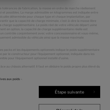
des tolérances de fabrication, la masse en ordre de marche réellement
loi et possibles. La marge admissible en kilogrammes est indiquée entre
 calculée déterminée pour chaque type et chaque implantation, par
arantir que la capacité de charge minimale, c’est-à-dire la masse libre
r la charge supplémentaire. Le poids réel de votre véhicule départ usine
ment en option, la capacité de charge supplémentaire réelle est
e, à un contrôle conjointement avec votre concessionnaire et vous-même,
iquement admissible du véhicule ainsi que la masse maximale
les packs et les équipements optionnels indique le poids supplémentaire
ée par le constructeur pour l'équipement optionnel, indiquée dans les
ible pour l'équipement optionnel installé d’usine.
e au châssis alternatif. Il faut en déduire le poids propre plus élevé du
tives aux poids
».
Étape suivante