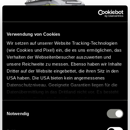
Verwendung von Cookies
Wir setzen auf unserer Website Tracking-Technologien
(wie Cookies und Pixel) ein, die es uns ermöglichen, das
Verhalten der Webseitenbesucher auszuwerten und
unsere Reichweite zu messen. Ebenso haben wir Inhalte
Dritter auf der Website eingebettet, die ihren Sitz in den
USA haben. Die USA bieten kein angemessenes
Datenschutzniveau. Geeignete Garantien liegen für die
Hymer ML-T CrossOver
Datenübermittlung in das Drittland nicht vor. Es besteht
ein erhöhtes Risiko für Betroffene, da diesen
164.500 €
3
möglicherweise keine Rechtsbehelfsmöglichkeiten
Einwilligungsauswahl
zustehen. Eingesetzte Dienstleister können Daten für
Notwendig
a)
Prix à partir de
Nombre de couchages
eigene Zwecke verarbeiten und mit anderen Daten
zusammenführen. Weitere Informationen finden Sie in