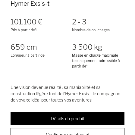
Hymer Exsis-t
101.100 €
2 - 3
a)
Prix à partir de
Nombre de couchages
659 cm
3 500 kg
Longueur à partir de
Masse en charge maximale
techniquement admissible
à
partir de*
Une vision devenue réalité : sa maniabilité et sa
construction légère font de l’Hymer Exsis-t le compagnon
de voyage idéal pour toutes vos aventures.
Détails du produit
Configurer maintenant