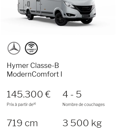
Hymer Classe-B
ModernComfort I
145.300 €
4 - 5
a)
Prix à partir de
Nombre de couchages
719 cm
3 500 kg