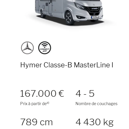
Hymer Classe-B MasterLine I
167.000 €
4 - 5
a)
Prix à partir de
Nombre de couchages
789 cm
4 430 kg