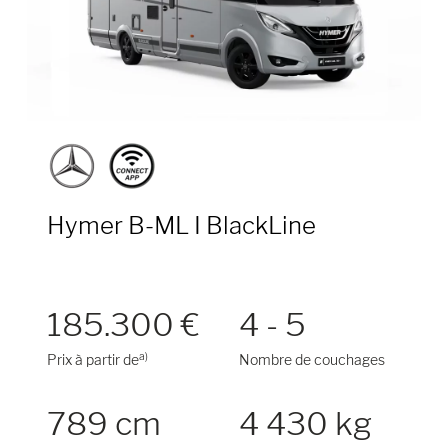
Hymer B-ML I BlackLine
185.300 €
4 - 5
a)
Prix à partir de
Nombre de couchages
789 cm
4 430 kg