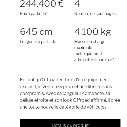
244.400 €
4
a)
Prix à partir de
Nombre de couchages
645 cm
4 100 kg
Longueur à partir de
Masse en charge
maximale
techniquement
admissible
à partir de*
En tant qu’Offroader doté d’un équipement
exclusif, le Venture S promet une liberté sans
compromis. Avec sa longueur compacte, sa
cellule étroite et son look Offroad affirmé, il crée
une toute nouvelle catégorie de véhicules.
Détails du produit