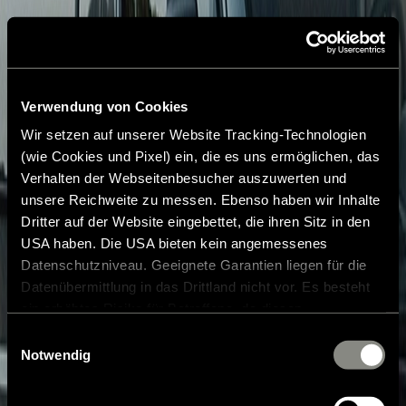
Verwendung von Cookies
Wir setzen auf unserer Website Tracking-Technologien
(wie Cookies und Pixel) ein, die es uns ermöglichen, das
Verhalten der Webseitenbesucher auszuwerten und
unsere Reichweite zu messen. Ebenso haben wir Inhalte
Dritter auf der Website eingebettet, die ihren Sitz in den
USA haben. Die USA bieten kein angemessenes
Datenschutzniveau. Geeignete Garantien liegen für die
Datenübermittlung in das Drittland nicht vor. Es besteht
ein erhöhtes Risiko für Betroffene, da diesen
möglicherweise keine Rechtsbehelfsmöglichkeiten
Einwilligungsauswahl
zustehen. Eingesetzte Dienstleister können Daten für
Notwendig
eigene Zwecke verarbeiten und mit anderen Daten
zusammenführen. Weitere Informationen finden Sie in