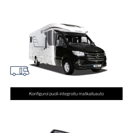
Konfiguroi puoli-integroitu matkailuauto