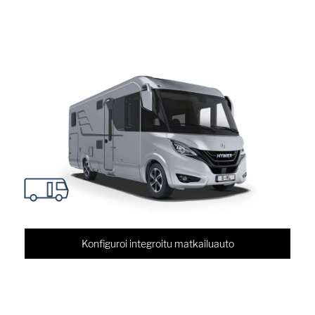
Konfiguroi integroitu matkailuauto