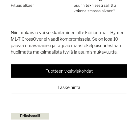
Pituus alkaen
Suurin teknisesti sallittu
kokonaismassa
alkaen*
Niin mukavaa voi seikkaileminen olla: Edition-malli Hymer
ML-T CrossOver ei vaadi kompromisseja. Se on jopa 10
päivää omavarainen ja tarjoaa maastokelpoisuudestaan
huolimatta maksimaalista tyyliä ja asumismukavuutta.
Tuotteen yksityiskohdat
Laske hinta
Erikoismalli