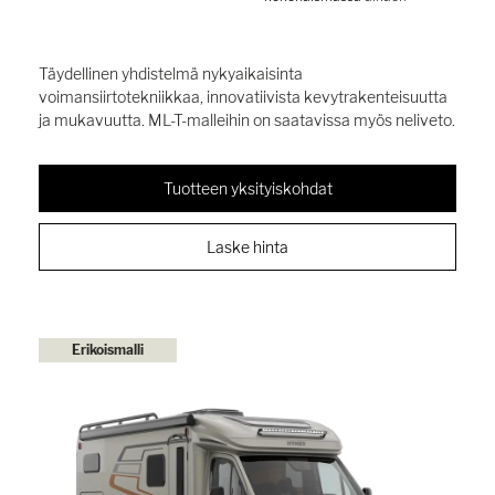
Täydellinen yhdistelmä nykyaikaisinta
voimansiirtotekniikkaa, innovatiivista kevytrakenteisuutta
ja mukavuutta. ML-T-malleihin on saatavissa myös neliveto.
Tuotteen yksityiskohdat
Laske hinta
Erikoismalli