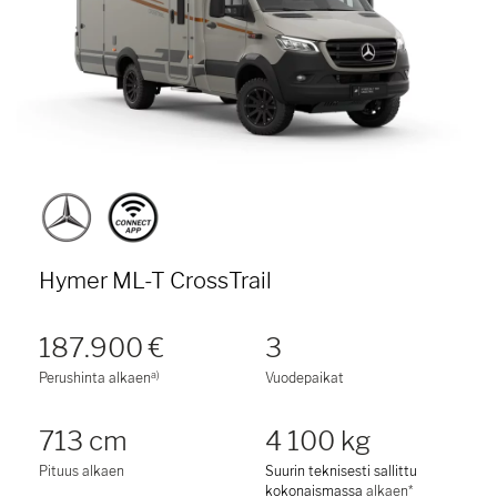
Hymer ML-T CrossTrail
187.900 €
3
a)
Perushinta alkaen
Vuodepaikat
713 cm
4 100 kg
Pituus alkaen
Suurin teknisesti sallittu
kokonaismassa
alkaen*