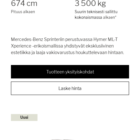
674 cm
3 500 kg
Pituus alkaen
Suurin teknisesti sallittu
kokonaismassa
alkaen*
Mercedes-Benz Sprinteriin perustuvassa Hymer ML-T
Xperience -erikoismallissa yhdistyvät eksklusiivinen
estetiikka ja laaja vakiovarustus houkuttelevaan hintaan.
Tuotteen yksityiskohdat
Laske hinta
Uusi