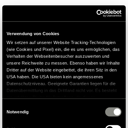
Laatumme, teknisen osaamisemme ja jäljittelemättömän
muotoilumme uusin huipputuote puoli-integroitujen
premiumluokan autojen luokkaan.
Verwendung von Cookies
Wir setzen auf unserer Website Tracking-Technologien
Tuotteen yksityiskohdat
(wie Cookies und Pixel) ein, die es uns ermöglichen, das
Verhalten der Webseitenbesucher auszuwerten und
Laske hinta
unsere Reichweite zu messen. Ebenso haben wir Inhalte
Dritter auf der Website eingebettet, die ihren Sitz in den
USA haben. Die USA bieten kein angemessenes
Datenschutzniveau. Geeignete Garantien liegen für die
Erikoismalli
Datenübermittlung in das Drittland nicht vor. Es besteht
ein erhöhtes Risiko für Betroffene, da diesen
möglicherweise keine Rechtsbehelfsmöglichkeiten
Einwilligungsauswahl
zustehen. Eingesetzte Dienstleister können Daten für
Notwendig
eigene Zwecke verarbeiten und mit anderen Daten
zusammenführen. Weitere Informationen finden Sie in