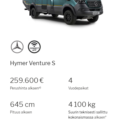
Hymer Venture S
259.600 €
4
a)
Perushinta alkaen
Vuodepaikat
645 cm
4 100 kg
Pituus alkaen
Suurin teknisesti sallittu
kokonaismassa
alkaen*