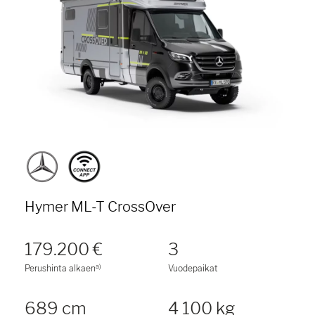
Hymer ML-T CrossOver
179.200 €
3
a)
Perushinta alkaen
Vuodepaikat
689 cm
4 100 kg