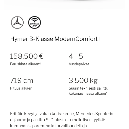
Hymer B-Klasse ModernComfort I
158.500 €
4 - 5
a)
Perushinta alkaen
Vuodepaikat
719 cm
3 500 kg
Pituus alkaen
Suurin teknisesti sallittu
kokonaismassa
alkaen*
Erittäin kevyt ja vakaa korirakenne, Mercedes Sprinterin
ohjaamo ja palkittu SLC-alusta – urheilullisen tyylikäs
kumppanisi paremmalla turvallisuudella ja