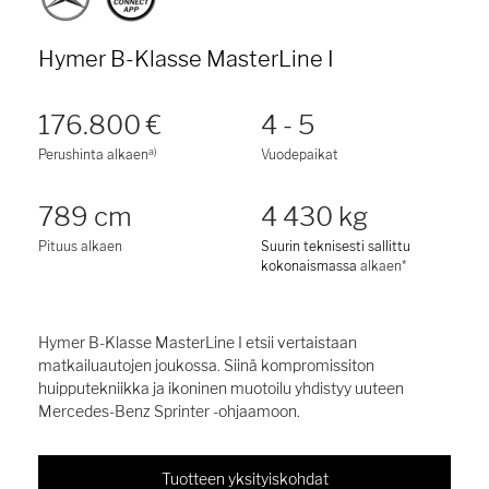
Hymer B-Klasse MasterLine I
176.800 €
4 - 5
a)
Perushinta alkaen
Vuodepaikat
789 cm
4 430 kg
Pituus alkaen
Suurin teknisesti sallittu
kokonaismassa
alkaen*
Hymer B-Klasse MasterLine I etsii vertaistaan
matkailuautojen joukossa. Siinä kompromissiton
huipputekniikka ja ikoninen muotoilu yhdistyy uuteen
Mercedes-Benz Sprinter -ohjaamoon.
Tuotteen yksityiskohdat