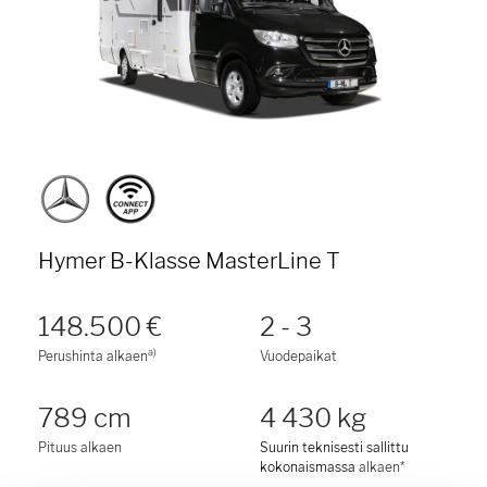
Hymer B-Klasse MasterLine T
148.500 €
2 - 3
a)
Perushinta alkaen
Vuodepaikat
789 cm
4 430 kg
Pituus alkaen
Suurin teknisesti sallittu
kokonaismassa
alkaen*