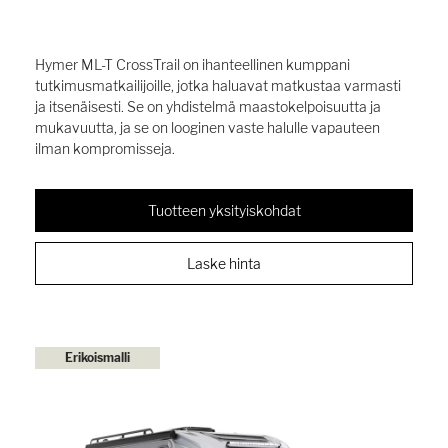
Hymer ML-T CrossTrail on ihanteellinen kumppani
tutkimusmatkailijoille, jotka haluavat matkustaa varmasti
ja itsenäisesti. Se on yhdistelmä maastokelpoisuutta ja
mukavuutta, ja se on looginen vaste halulle vapauteen
ilman kompromisseja.
Tuotteen yksityiskohdat
Laske hinta
Erikoismalli