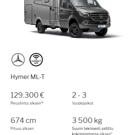
Hymer ML-T
129.300 €
2 - 3
a)
Perushinta alkaen
Vuodepaikat
674 cm
3 500 kg
Pituus alkaen
Suurin teknisesti sallittu
kokonaismassa
alkaen*