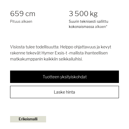
659 cm
3 500 kg
Pituus alkaen
Suurin teknisesti sallittu
kokonaismassa
alkaen*
Visiosta tulee todellisuutta: Helppo ohjattavuus ja kevyt
rakenne tekevät Hymer Exsis-t -mallista ihanteellisen
matkakumppanin kaikkiin seikkailuihisi.
Tuotteen yksityiskohdat
Laske hinta
Erikoismalli