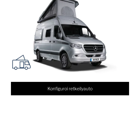
Konfiguroi retkeilyauto