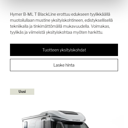
Hymer B-ML T BlackLine erottuu edukseen tyylikkäällä
muotoilullaan mustine yksityiskohtineen, edistyksellisellä
tekniikalla ja tinkimättömällä mukavuudella. Voimakas,
tyylikäs ja viimeistä yksityiskohtaa myöten harkittu.
Tuotteen yksityiskohdat
Laske hinta
Uusi