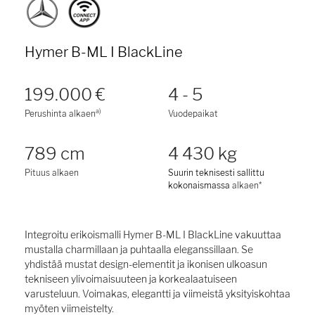
Hymer B-ML I BlackLine
199.000 €
4 - 5
a)
Perushinta alkaen
Vuodepaikat
789 cm
4 430 kg
Pituus alkaen
Suurin teknisesti sallittu
kokonaismassa
alkaen*
Integroitu erikoismalli Hymer B-ML I BlackLine vakuuttaa
mustalla charmillaan ja puhtaalla eleganssillaan. Se
yhdistää mustat design-elementit ja ikonisen ulkoasun
tekniseen ylivoimaisuuteen ja korkealaatuiseen
varusteluun. Voimakas, elegantti ja viimeistä yksityiskohtaa
myöten viimeistelty.