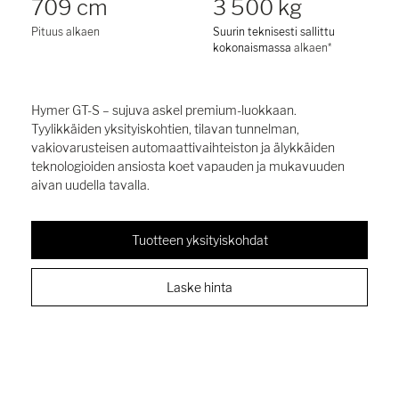
709 cm
3 500 kg
Pituus alkaen
Suurin teknisesti sallittu
kokonaismassa
alkaen*
Hymer GT-S – sujuva askel premium-luokkaan.
Tyylikkäiden yksityiskohtien, tilavan tunnelman,
vakiovarusteisen automaattivaihteiston ja älykkäiden
teknologioiden ansiosta koet vapauden ja mukavuuden
aivan uudella tavalla.
Tuotteen yksityiskohdat
Laske hinta