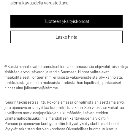
ajomukavuudella varustettuna.
Tuotteen yksityiskohdat
Laske hinta
a)
Kaikki hinnat ovat sitoumuksettomia euromääräisiä ohjevähittäishintoja
sisältäen arvonlisäveron ja rahdin Suomeen. Hinnat vaihtelevat
maakohtaisesti johtuen mm. erilaisista vakiovarusteista, alv-kannoista,
rahtikuluista ja muista maksuista. Tarkistathan lopulliset, ajantasaiset
hinnat aina jälleenmyyjältämme.
*Suurin teknisesti sallittu kokonaismassa on valmistajan asettama arvo,
jota ajoneuvo ei saa ylittää kuormitettunakaan. Sen vuoksi se vaikuttaa
luvalliseen matkustajapaikkojen lukumäärään, lisävarusteiden
valintamahdollisuuksiin ja mahdollisen kantavuuden arviointiin.
Painoon ja ajoneuvon konfigurointiin liittyvät yksityiskohtaiset tiedot
löytyvät teknisten tietojen kohdasta Oikeudelliset huomautukset ja