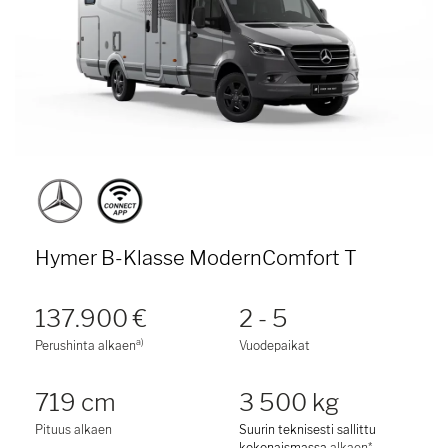
Hymer B-Klasse ModernComfort T
137.900 €
2 - 5
a)
Perushinta alkaen
Vuodepaikat
719 cm
3 500 kg
Pituus alkaen
Suurin teknisesti sallittu
kokonaismassa
alkaen*