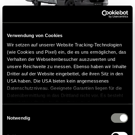
Verwendung von Cookies
Wir setzen auf unserer Website Tracking-Technologien
(wie Cookies und Pixel) ein, die es uns ermöglichen, das
Hymer B-Klasse ModernComfort T
Verhalten der Webseitenbesucher auszuwerten und
unsere Reichweite zu messen. Ebenso haben wir Inhalte
137.900 €
2 - 5
Dritter auf der Website eingebettet, die ihren Sitz in den
USA haben. Die USA bieten kein angemessenes
a)
Perushinta alkaen
Vuodepaikat
Datenschutzniveau. Geeignete Garantien liegen für die
Datenübermittlung in das Drittland nicht vor. Es besteht
719 cm
3 500 kg
ein erhöhtes Risiko für Betroffene, da diesen
Pituus alkaen
Suurin teknisesti sallittu
möglicherweise keine Rechtsbehelfsmöglichkeiten
Einwilligungsauswahl
kokonaismassa
alkaen*
zustehen. Eingesetzte Dienstleister können Daten für
Notwendig
eigene Zwecke verarbeiten und mit anderen Daten
zusammenführen. Weitere Informationen finden Sie in
Innovatiivinen, turvallinen, kevyt: mukava puoli-integroitu