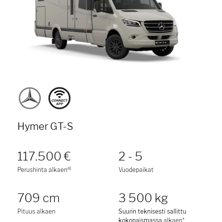
Hymer GT-S
117.500 €
2 - 5
a)
Perushinta alkaen
Vuodepaikat
709 cm
3 500 kg
Pituus alkaen
Suurin teknisesti sallittu
kokonaismassa
alkaen*