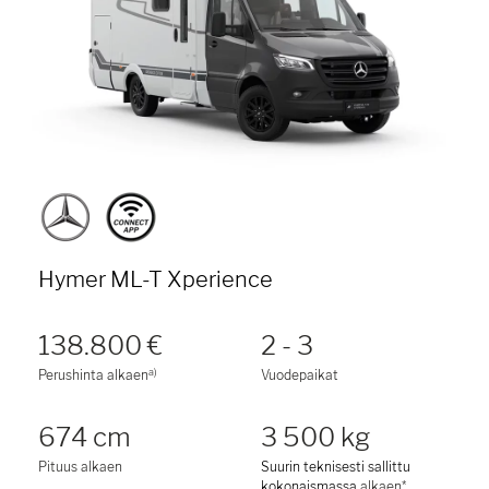
Hymer ML-T Xperience
138.800 €
2 - 3
a)
Perushinta alkaen
Vuodepaikat
674 cm
3 500 kg
Pituus alkaen
Suurin teknisesti sallittu
kokonaismassa
alkaen*