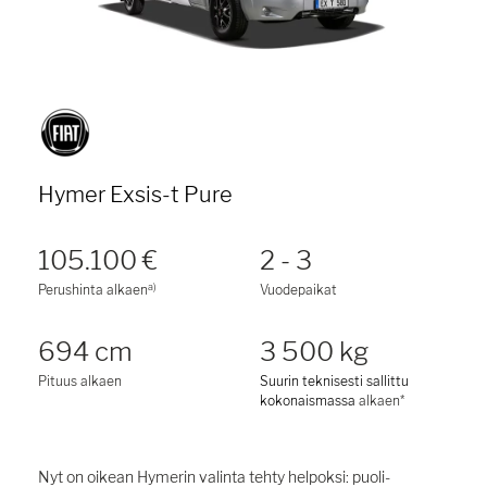
Hymer Exsis-t Pure
105.100 €
2 - 3
a)
Perushinta alkaen
Vuodepaikat
694 cm
3 500 kg
Pituus alkaen
Suurin teknisesti sallittu
kokonaismassa
alkaen*
Nyt on oikean Hymerin valinta tehty helpoksi: puoli-