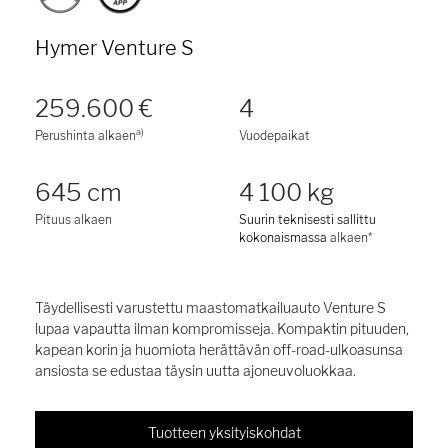
Hymer Venture S
259.600 €
4
a)
Perushinta alkaen
Vuodepaikat
645 cm
4 100 kg
Pituus alkaen
Suurin teknisesti sallittu
kokonaismassa
alkaen*
Täydellisesti varustettu maastomatkailuauto Venture S
lupaa vapautta ilman kompromisseja. Kompaktin pituuden,
kapean korin ja huomiota herättävän off-road-ulkoasunsa
ansiosta se edustaa täysin uutta ajoneuvoluokkaa.
Tuotteen yksityiskohdat