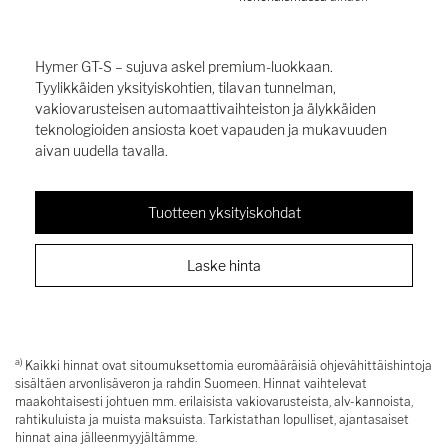
Hymer GT-S – sujuva askel premium-luokkaan.
Tyylikkäiden yksityiskohtien, tilavan tunnelman,
vakiovarusteisen automaattivaihteiston ja älykkäiden
teknologioiden ansiosta koet vapauden ja mukavuuden
aivan uudella tavalla.
Tuotteen yksityiskohdat
Laske hinta
a)
Kaikki hinnat ovat sitoumuksettomia euromääräisiä ohjevähittäishintoja
sisältäen arvonlisäveron ja rahdin Suomeen. Hinnat vaihtelevat
maakohtaisesti johtuen mm. erilaisista vakiovarusteista, alv-kannoista,
rahtikuluista ja muista maksuista. Tarkistathan lopulliset, ajantasaiset
hinnat aina jälleenmyyjältämme.