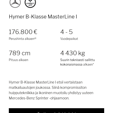
Hymer B-Klasse MasterLine I
176.800 €
4 - 5
a)
Perushinta alkaen
Vuodepaikat
789 cm
4 430 kg
Pituus alkaen
Suurin teknisesti sallittu
kokonaismassa
alkaen*
Hymer B-Klasse MasterLine I etsii vertaistaan
matkailuautojen joukossa. Siinä kompromissiton
huipputekniikka ja ikoninen muotoilu yhdistyy uuteen
Mercedes-Benz Sprinter -ohjaamoon.