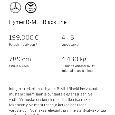
Hymer B-ML I BlackLine
199.000 €
4 - 5
a)
Perushinta alkaen
Vuodepaikat
789 cm
4 430 kg
Pituus alkaen
Suurin teknisesti sallittu
kokonaismassa
alkaen*
Integroitu erikoismalli Hymer B-ML I BlackLine vakuuttaa
mustalla charmillaan ja puhtaalla eleganssillaan. Se
yhdistää mustat design-elementit ja ikonisen ulkoasun
tekniseen ylivoimaisuuteen ja korkealaatuiseen
varusteluun. Voimakas, elegantti ja viimeistä yksityiskohtaa