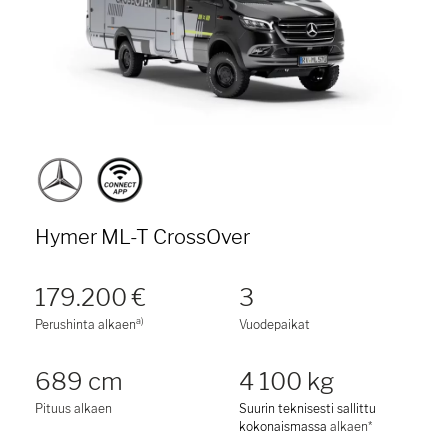
Hymer ML-T CrossOver
179.200 €
3
a)
Perushinta alkaen
Vuodepaikat
689 cm
4 100 kg
Pituus alkaen
Suurin teknisesti sallittu
kokonaismassa
alkaen*