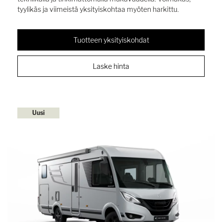
tyylikäs ja viimeistä yksityiskohtaa myöten harkittu.
Tuotteen yksityiskohdat
Laske hinta
Uusi