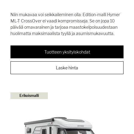
Niin mukavaa voi seikkaileminen olla: Edition-malli Hymer
ML-T CrossOver ei vaadi kompromisseja. Se on jopa 10
päivää omavarainen ja tarjoaa maastokelpoisuudestaan
huolimatta maksimaalista tyyliä ja asumismukavuutta.
Tuotteen yksityiskohdat
Laske hinta
Erikoismalli