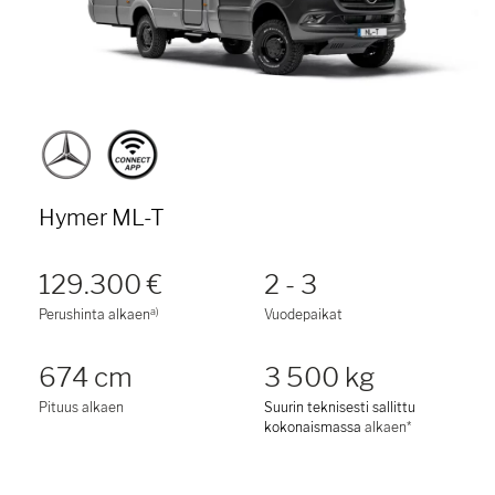
Hymer ML-T
129.300 €
2 - 3
a)
Perushinta alkaen
Vuodepaikat
674 cm
3 500 kg
Pituus alkaen
Suurin teknisesti sallittu
kokonaismassa
alkaen*