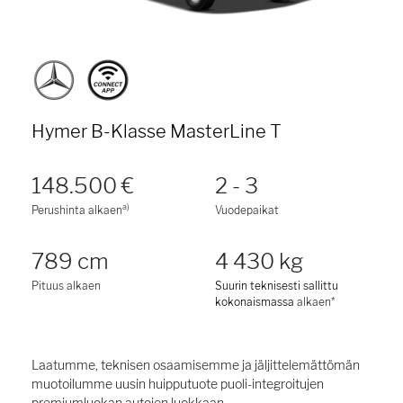
Hymer B-Klasse MasterLine T
148.500 €
2 - 3
a)
Perushinta alkaen
Vuodepaikat
789 cm
4 430 kg
Pituus alkaen
Suurin teknisesti sallittu
kokonaismassa
alkaen*
Laatumme, teknisen osaamisemme ja jäljittelemättömän
muotoilumme uusin huipputuote puoli-integroitujen
premiumluokan autojen luokkaan.