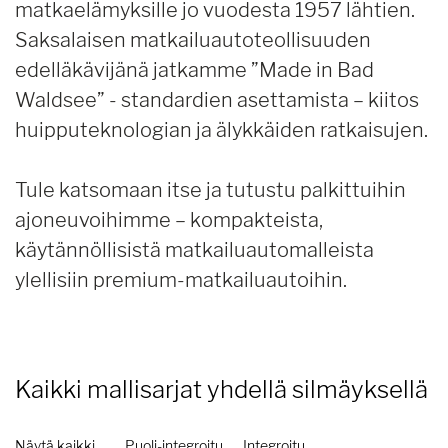
matkaelämyksille jo vuodesta 1957 lähtien.
Saksalaisen matkailuautoteollisuuden
edelläkävijänä jatkamme ”Made in Bad
Waldsee” - standardien asettamista – kiitos
huipputeknologian ja älykkäiden ratkaisujen.
Tule katsomaan itse ja tutustu palkittuihin
ajoneuvoihimme – kompakteista,
käytännöllisistä matkailuautomalleista
ylellisiin premium-matkailuautoihin.
Kaikki mallisarjat
yhdellä silmäyksellä
Näytä kaikki
Puoli-integroitu
Integroitu