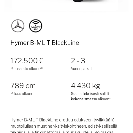
Hymer B-ML T BlackLine
172.500 €
2 - 3
a)
Perushinta alkaen
Vuodepaikat
789 cm
4 430 kg
Pituus alkaen
Suurin teknisesti sallittu
kokonaismassa
alkaen*
Hymer B-ML T BlackLine erottuu edukseen tyylikkäällä
muotoilullaan mustine yksityiskohtineen, edistyksellisellä
tekniikalla ja tinkimättömällä mukavuudella. Voimakas,