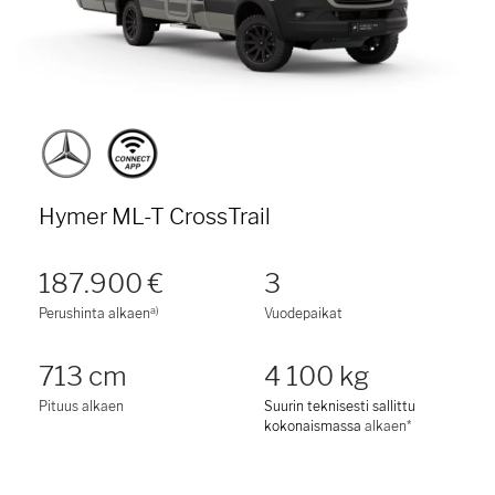
Hymer ML-T CrossTrail
187.900 €
3
a)
Perushinta alkaen
Vuodepaikat
713 cm
4 100 kg
Pituus alkaen
Suurin teknisesti sallittu
kokonaismassa
alkaen*