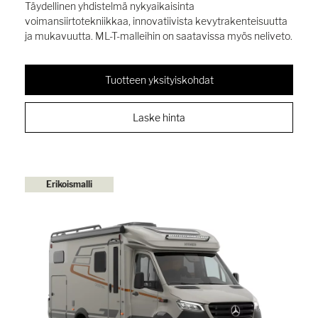
Täydellinen yhdistelmä nykyaikaisinta
voimansiirtotekniikkaa, innovatiivista kevytrakenteisuutta
ja mukavuutta. ML-T-malleihin on saatavissa myös neliveto.
Tuotteen yksityiskohdat
Laske hinta
Erikoismalli