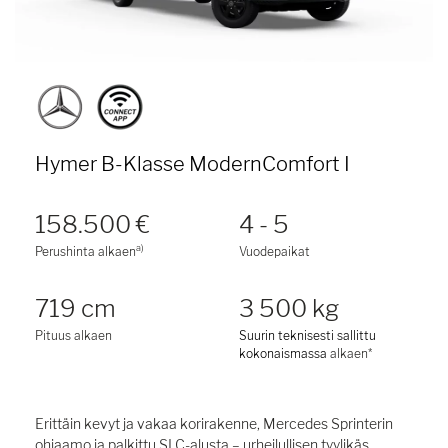
Hymer B-Klasse ModernComfort I
158.500 €
4 - 5
a)
Perushinta alkaen
Vuodepaikat
719 cm
3 500 kg
Pituus alkaen
Suurin teknisesti sallittu
kokonaismassa
alkaen*
Erittäin kevyt ja vakaa korirakenne, Mercedes Sprinterin
ohjaamo ja palkittu SLC-alusta – urheilullisen tyylikäs