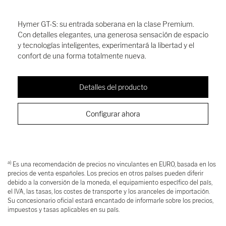
Hymer GT-S: su entrada soberana en la clase Premium.
Con detalles elegantes, una generosa sensación de espacio
y tecnologías inteligentes, experimentará la libertad y el
confort de una forma totalmente nueva.
Detalles del producto
Configurar ahora
a)
Es una recomendación de precios no vinculantes en EURO, basada en los
precios de venta españoles. Los precios en otros países pueden diferir
debido a la conversión de la moneda, el equipamiento específico del país,
el IVA, las tasas, los costes de transporte y los aranceles de importación.
Su concesionario oficial estará encantado de informarle sobre los precios,
impuestos y tasas aplicables en su país.