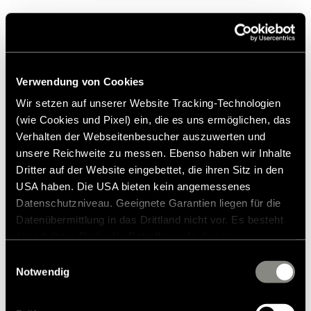
Verwendung von Cookies
Hymer Clase-B ModernComfort T
Wir setzen auf unserer Website Tracking-Technologien
(wie Cookies und Pixel) ein, die es uns ermöglichen, das
123.790 €
2 - 5
Verhalten der Webseitenbesucher auszuwerten und
a)
Precio desde
Plazas noche
unsere Reichweite zu messen. Ebenso haben wir Inhalte
Dritter auf der Website eingebettet, die ihren Sitz in den
719 cm
3.500 kg
USA haben. Die USA bieten kein angemessenes
Datenschutzniveau. Geeignete Garantien liegen für die
Longitud de
Masa máxima técnicamente
admisible
a partir de*
Datenübermittlung in das Drittland nicht vor. Es besteht
ein erhöhtes Risiko für Betroffene, da diesen
möglicherweise keine Rechtsbehelfsmöglichkeiten
Einwilligungsauswahl
Innovadora, segura y ligera: esta confortable autocaravana
zustehen. Eingesetzte Dienstleister können Daten für
Notwendig
perfilada encarna una fusión perfecta entre la nueva
eigene Zwecke verarbeiten und mit anderen Daten
cabeza motriz Mercedes-Benz Sprinter y el galardonado
zusammenführen. Weitere Informationen finden Sie in
chasis SLC.